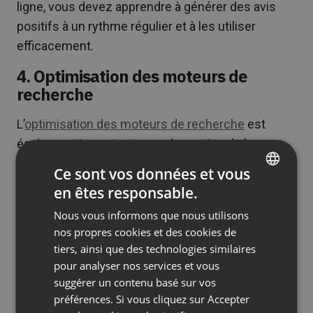
ligne, vous devez apprendre à générer des avis
positifs à un rythme régulier et à les utiliser
efficacement.
4. Optimisation des moteurs de
recherche
L’
optimisation des moteurs de recherche
est
également importante pour la gestion de la
présence en ligne.
Ce sont vos données et vous
en êtes responsable.
Si le terme ne vous est pas familier, l’optimisation
ENGLISH
des moteurs de recherche, mieux connue sous le
Nous vous informons que nous utilisons
FRENCH
nos propres cookies et des cookies de
nom de SEO, est le processus d’amélioration d’un
GERMAN
tiers, ainsi que des technologies similaires
site web afin qu’il soit mieux classé dans les
pour analyser nos services et vous
POLISH
résultats des moteurs de recherche.
suggérer un contenu basé sur vos
RUSSIAN
préférences. Si vous cliquez sur Accepter
Plus votre site web est bien classé pour des mots