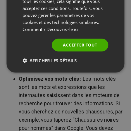
SPANISH
tous les cookies, cela signifie que vous
clés spécifiques, plus le trafic vers votre site est
acceptez ces conditions. Toutefois, vous
PORTUGUESE
important et plus votre marque jouit d’une bonne
pouvez gérer les paramètres de vos
réputation. Mais, bien sûr, il est difficile d’obtenir un
ITALIAN
cookies et des technologies similaires.
bon classement, en particulier pour les mots-clés
Comment ? Découvrez-le
ici.
à fort volume. En effet, la concurrence est féroce.
ACCEPTER TOUT
Ne vous laissez pas décourager ! Utilisez les trois
conseils suivants pour améliorer le classement de
AFFICHER LES DÉTAILS
votre site web :
Optimisez vos mots-clés :
Les mots clés
sont les mots et expressions que les
internautes saisissent dans les moteurs de
recherche pour trouver des informations. Si
vous cherchez de nouvelles chaussures, par
exemple, vous taperez “Chaussures noires
pour hommes” dans Google. Vous devez