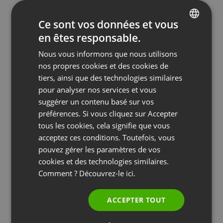
Ce sont vos données et vous
en êtes responsable.
ENGLISH
Nous vous informons que nous utilisons
FRENCH
nos propres cookies et des cookies de
GERMAN
tiers, ainsi que des technologies similaires
pour analyser nos services et vous
POLISH
suggérer un contenu basé sur vos
RUSSIAN
préférences. Si vous cliquez sur Accepter
SPANISH
tous les cookies, cela signifie que vous
acceptez ces conditions. Toutefois, vous
PORTUGUESE
pouvez gérer les paramètres de vos
ITALIAN
cookies et des technologies similaires.
Comment ? Découvrez-le
ici.
APRÈS L'ÉVÉNEMENT
ASTUCES ET CONSEILS
ENTREPRISES
RÉUNIONS ET COLLABORATION
Étiquette des réunions virtuelles : Normes
universelles pour les réunions virtuelles
ACCEPTER TOUT
by
Jacob Thomas
Janvier 24, 2023