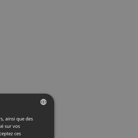
s, ainsi que des
ENGLISH
sé sur vos
FRENCH
cceptez ces