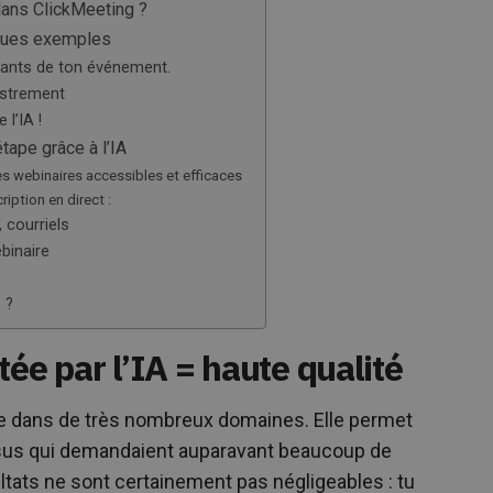
dans ClickMeeting ?
elques exemples
ipants de ton événement.
istrement
 l’IA !
tape grâce à l’IA
tes webinaires accessibles et efficaces
iption en direct :
 courriels
binaire
 ?
ée par l’IA = haute qualité
iste dans de très nombreux domaines. Elle permet
sus qui demandaient auparavant beaucoup de
ultats ne sont certainement pas négligeables : tu