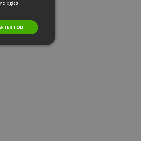
GERMAN
hnologies
POLISH
RUSSIAN
EPTER TOUT
SPANISH
PORTUGUESE
ITALIAN