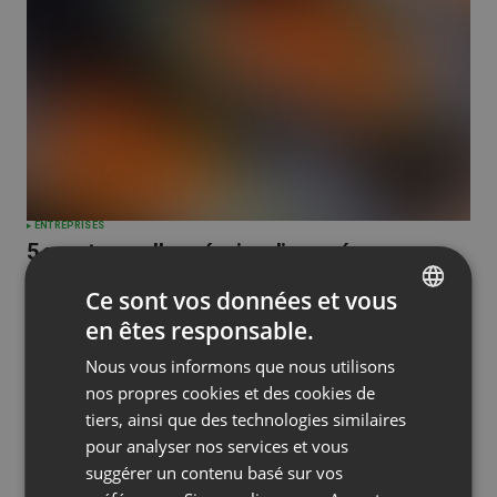
ENTREPRISES
5 avantages d’une équipe dispersée
by
Agnes Jozwiak
Janvier 10, 2025
Ce sont vos données et vous
en êtes responsable.
ENGLISH
Nous vous informons que nous utilisons
FRENCH
nos propres cookies et des cookies de
GERMAN
tiers, ainsi que des technologies similaires
pour analyser nos services et vous
POLISH
suggérer un contenu basé sur vos
RUSSIAN