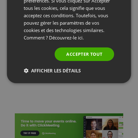
préférences. Si vous cliquez sur Accepter
SPANISH
tous les cookies, cela signifie que vous
acceptez ces conditions. Toutefois, vous
PORTUGUESE
pouvez gérer les paramètres de vos
ITALIAN
cookies et des technologies similaires.
Comment ? Découvrez-le
ici.
ASTUCES ET CONSEILS
ACCEPTER TOUT
7 conseils d’orateur pour réussir votre
prochaine présentation
AFFICHER LES DÉTAILS
by
Agnes Jozwiak
Juillet 23, 2024