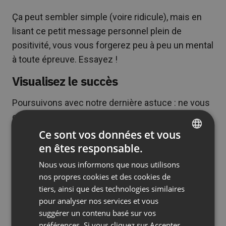
Ça peut sembler simple (voire ridicule), mais en
lisant ce petit message personnel plein de
positivité, vous vous forgerez peu à peu un mental
à toute épreuve. Essayez !
Visualisez le succès
Poursuivons avec notre dernière astuce : ne vous
contentez pas de penser à vos
accomplissements via vos affirmations positives,
Ce sont vos données et vous
prenez également le temps de visualiser vos
en êtes responsable.
ENGLISH
futurs succès.
Nous vous informons que nous utilisons
FRENCH
nos propres cookies et des cookies de
La visualisation est une méthode puissante
GERMAN
tiers, ainsi que des technologies similaires
capable de vous aider à venir à bout de votre
pour analyser nos services et vous
POLISH
anxiété. Avant de vous placer face caméra,
suggérer un contenu basé sur vos
RUSSIAN
fermez les yeux et « imaginez-vous » animer une
préférences. Si vous cliquez sur Accepter