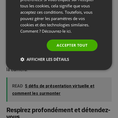
SPANISH
tous les cookies, cela signifie que vous
présentation réussie
durant laquelle vous parlez
acceptez ces conditions. Toutefois, vous
avec assurance et interagissez efficacement
PORTUGUESE
pouvez gérer les paramètres de vos
avec votre public.
ITALIAN
cookies et des technologies similaires.
Comment ? Découvrez-le
ici.
Ne négligez pas cette technique. De nombreuses
preuves scientifiques démontrent le pouvoir de la
ACCEPTER TOUT
visualisation. De ce fait, nous sommes
convaincus que vous apprécierez la manière dont
AFFICHER LES DÉTAILS
elle vous aidera à surmonter votre timidité face à
la caméra.
READ
5 défis de présentation virtuelle et
comment les surmonter
Respirez profondément et détendez-
vous