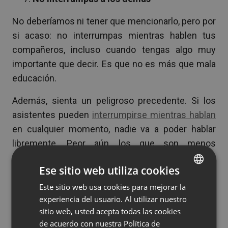
No deberíamos ni tener que mencionarlo, pero por
si acaso: no interrumpas mientras hablen tus
compañeros, incluso cuando tengas algo muy
importante que decir. Es que no es más que mala
educación.
Además, sienta un peligroso precedente. Si los
asistentes pueden
interrumpirse mientras hablan
en cualquier momento, nadie va a poder hablar
libremente. Peor aún, los que son menos
atrevidos a la hora de hablar durante las
Ese sitio web utiliza cookies
conversaciones, ahora no van a sentirse cómodos
de hablar nunca.
Este sitio web usa cookies para mejorar la
ENGLISH
experiencia del usuario. Al utilizar nuestro
FRENCH
Si eres el organizador de la reunión virtual, debes
sitio web, usted acepta todas las cookies
GERMAN
imponer unas reglas de no interrupción de estricto
de acuerdo con nuestra Política de