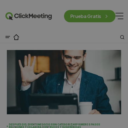
Prueba Gratis
DESPUÉS DEL EVENTO
NEGOCIOS
SIN CATEGORIZAR
PRIMEROS PASOS
REUNIONES Y COLABORACIÓN
TRUCOS Y SUGERENCIAS