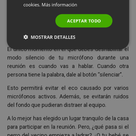
cookies.
Más información
cumplimiento. Si asistes a una reunión organizada
POLISH
por otra persona, espera con tu intervención hasta
RUSSIAN
ACEPTAR TODO
que sea tu turno de hablar.
SPANISH
Silencia tu micrófono
MOSTRAR DETALLES
PORTUGUESE
ITALIAN
El único momento en el que debes deshabilitar el
modo silencio de tu micrófono durante una
reunión es cuando vas a hablar. Cuando otra
persona tiene la palabra, dale al botón “silenciar”.
Esto permitirá evitar el eco causado por varios
micrófonos activos. Además, se evitarán ruidos
del fondo que pudieran distraer al equipo.
A lo mejor has elegido un lugar tranquilo de la casa
para participar en la reunión. Pero, ¿qué pasa si el
perro del vecino empieza a ladrar? ¿O tu bebé se