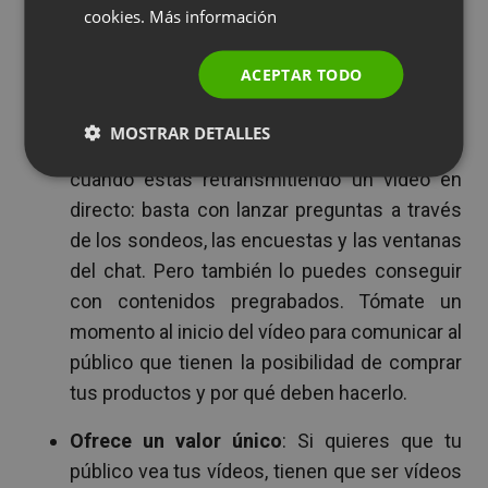
Estos son algunos consejos para crear mejores
cookies.
Más información
POLISH
vídeos:
RUSSIAN
ACEPTAR TODO
Anímales a participar
: Las mejores
SPANISH
campañas de comercio por vídeo destacan
MOSTRAR DETALLES
PORTUGUESE
por la
participación del público
. Esto es fácil
ITALIAN
cuando estás retransmitiendo un vídeo en
directo: basta con lanzar preguntas a través
de los sondeos, las encuestas y las ventanas
del chat. Pero también lo puedes conseguir
con contenidos pregrabados. Tómate un
momento al inicio del vídeo para comunicar al
público que tienen la posibilidad de comprar
tus productos y por qué deben hacerlo.
Ofrece un valor único
: Si quieres que tu
público vea tus vídeos, tienen que ser vídeos