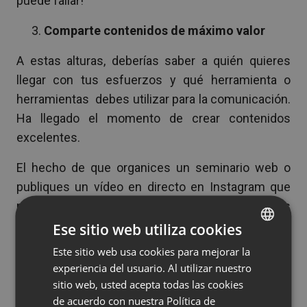
puede fallar!
Comparte contenidos de máximo valor
A estas alturas, deberías saber a quién quieres
llegar con tus esfuerzos y qué herramienta o
herramientas debes utilizar para la comunicación.
Ha llegado el momento de crear contenidos
excelentes.
El hecho de que organices un seminario web o
publiques un vídeo en directo en Instagram que
permita a los espectadores comprar ciertos
productos no quiere decir que vayan a hacerlo.
Ese sitio web utiliza cookies
Deberás crear contenidos de máximo valor para
Este sitio web usa cookies para mejorar la
ENGLISH
llamar su atención, mantenerles interesados y
experiencia del usuario. Al utilizar nuestro
FRENCH
convencerles de sacar sus tarjetas de crédito.
sitio web, usted acepta todas las cookies
GERMAN
de acuerdo con nuestra Política de