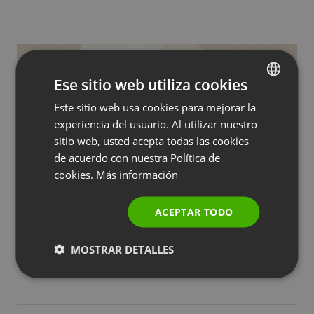
Ese sitio web utiliza cookies
Este sitio web usa cookies para mejorar la
ENGLISH
experiencia del usuario. Al utilizar nuestro
FRENCH
sitio web, usted acepta todas las cookies
GERMAN
de acuerdo con nuestra Política de
cookies.
Más información
POLISH
RUSSIAN
EVENTOS DE PAGO
ACEPTAR TODO
Venta social: ¿cómo empezar y utilizar los
SPANISH
seminarios web?
MOSTRAR DETALLES
PORTUGUESE
by
Paweł Łaniewski
Agosto 22, 2025
ITALIAN