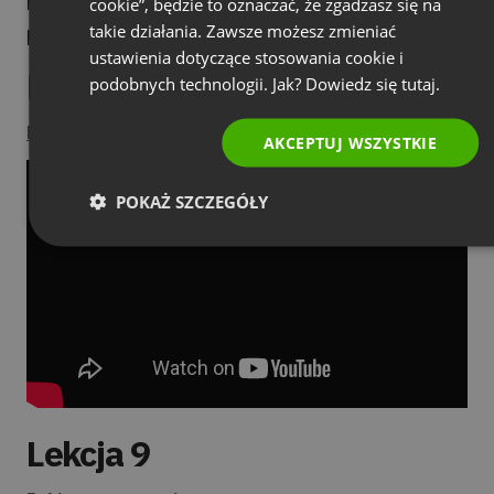
https://knowledge.clickmeeting.com/pl/video/zarzad
cookie”, będzie to oznaczać, że zgadzasz się na
RUSSIAN
takie działania. Zawsze możesz zmieniać
prezenterami/
ustawienia dotyczące stosowania cookie i
SPANISH
Lekcja 8
podobnych technologii. Jak? Dowiedz się
tutaj.
PORTUGUES
Pobierz prezentację
ITALIAN
AKCEPTUJ WSZYSTKIE
POKAŻ SZCZEGÓŁY
Lekcja 9