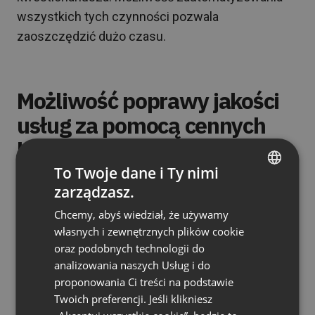
wszystkich tych czynności pozwala
zaoszczędzić dużo czasu.
Możliwość poprawy jakości
usług za pomocą cennych
komentarzy odbiorców
To Twoje dane i Ty nimi
Feedback powinien być ważnym elementem
zarządzasz.
ENGLISH
każdej organizacji. Jest to najlepszy sposób na
Chcemy, abyś wiedział, że używamy
FRENCH
poznanie opinii, oczekiwań i potrzeb klientów.
własnych i zewnętrznych plików cookie
Jednak pytanie brzmi – jak zachęcić ludzi do
GERMAN
oraz podobnych technologii do
dzielenia się swoimi uwagami na temat danej
analizowania naszych Usług i do
POLISH
marki?
proponowania Ci treści na podstawie
RUSSIAN
Twoich preferencji. Jeśli klikniesz
Jednym z najbardziej efektywnych sposobów
SPANISH