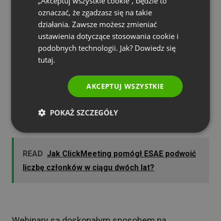
„Akceptuj wszystkie cookie”, będzie to
jest właśnie prowadzenie wydarzenia na żywo.
oznaczać, że zgadzasz się na takie
PORTUGUESE
działania. Zawsze możesz zmieniać
Podczas takiego wydarzenia online, łatwo jest
ITALIAN
ustawienia dotyczące stosowania cookie i
poprosić widzów, aby podzielili się online swoją
podobnych technologii. Jak? Dowiedz się
opinią, zostawiając komentarz w oknie
czatu
.
tutaj.
Ponadto, otwarty charakter webinaru czy
spotkania sprawia, że publiczność jest bardziej
AKCEPTUJ WSZYSTKIE
chętna do zadawania pytań, co może być źródłem
cennych informacji, które mogą być wykorzystane
POKAŻ SZCZEGÓŁY
w celu poprawy usług danej firmy.
READ
Jak ClickMeeting pomógł ESAE podwoić
liczbę członków w ciągu dwóch lat?
Webinary są doskonałym sposobem na