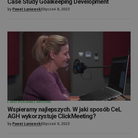
Case Study Goalkeeping Development
by
Paweł Łaniewski
Styczeń 8, 2023
CASE STUDIES
BEZ KATEGORII
Wspieramy najlepszych. W jaki sposób CeL
AGH wykorzystuje ClickMeeting?
by
Paweł Łaniewski
Styczeń 9, 2023