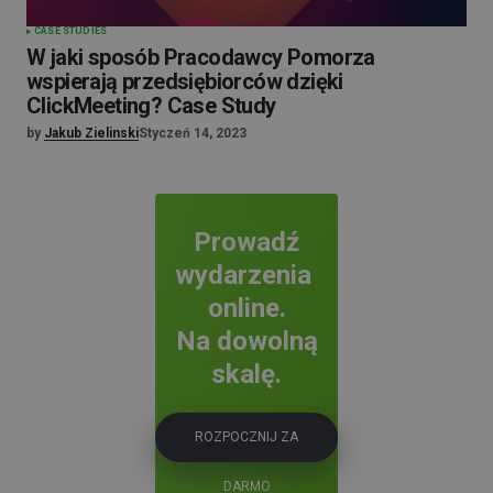
CASE STUDIES
W jaki sposób Pracodawcy Pomorza
wspierają przedsiębiorców dzięki
ClickMeeting? Case Study
by
Jakub Zielinski
Styczeń 14, 2023
Prowadź
wydarzenia
online.
Na dowolną
skalę.
ROZPOCZNIJ ZA
DARMO