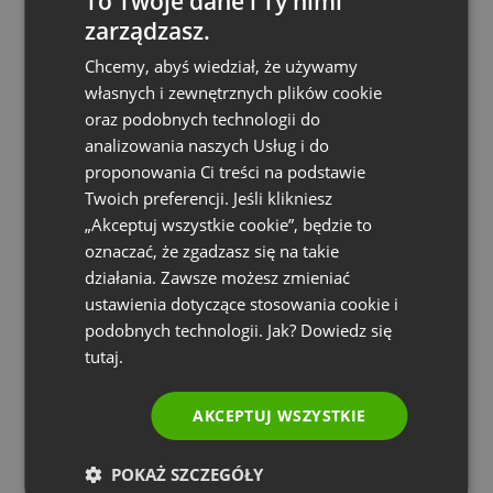
To Twoje dane i Ty nimi
zarządzasz.
ENGLISH
Chcemy, abyś wiedział, że używamy
FRENCH
własnych i zewnętrznych plików cookie
GERMAN
oraz podobnych technologii do
analizowania naszych Usług i do
POLISH
proponowania Ci treści na podstawie
RUSSIAN
Twoich preferencji. Jeśli klikniesz
SPANISH
„Akceptuj wszystkie cookie”, będzie to
oznaczać, że zgadzasz się na takie
PORTUGUESE
działania. Zawsze możesz zmieniać
ITALIAN
BUSINESS
PORADY I WSKAZÓWKI
ustawienia dotyczące stosowania cookie i
Dyrektywa NIS2 i KSC: jak wybrać narzędzia
podobnych technologii. Jak? Dowiedz się
cyfrowe zgodne z nowymi przepisami?
tutaj.
by
Paweł Łaniewski
Marzec 23, 2026
AKCEPTUJ WSZYSTKIE
POKAŻ SZCZEGÓŁY