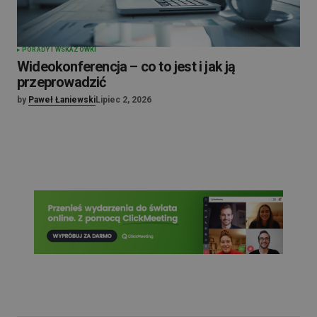
PORADY I WSKAZÓWKI
Wideokonferencja – co to jest i jak ją
przeprowadzić
by
Paweł Łaniewski
Lipiec 2, 2026