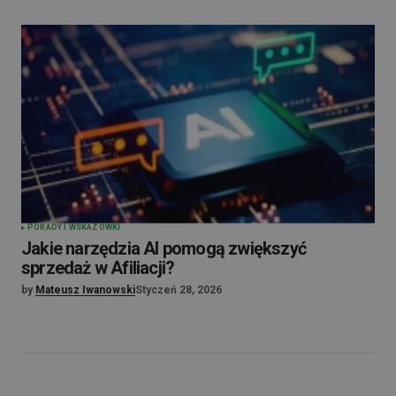
PORADY I WSKAZÓWKI
Jakie narzędzia AI pomogą zwiększyć
sprzedaż w Afiliacji?
by
Mateusz Iwanowski
Styczeń 28, 2026