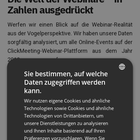
Zahlen ausgedrückt
Werfen wir einen Blick auf die Webinar-Realität
aus der Vogelperspektive. Wir haben unsere Daten
sorgfältig analysiert, um alle Online-Events auf der
ClickMeeting-Webinar-Plattform aus dem Jahr
2019 zusammenzufassen.
Sie bestimmen, auf welche
Es stellt sich heraus, dass Unternehmen auf der
Daten zugegriffen werden
ganzen Welt genau
627.033
Veranstaltungen
ENGLISH
kann.
organisiert haben. Im Vergleich zu den vorjährigen
FRENCH
Ergebnissen, also die
604.488 Veranstaltungen
,
Wir nutzen eigene Cookies und ähnliche
GERMAN
Technologien sowie Cookies und ähnliche
die
im Jahr 2018 gehostet wurden
, können wir
Technologien von Drittanbietern, um
POLISH
heute stolz sagen, dass
Webinare immer noch
unsere Dienstleistungen zu analysieren
auf dem Vormarsch sind.
RUSSIAN
und Ihnen Inhalte basierend auf Ihren
SPANISH
Präferenzen vorzuschlagen. Wenn Sie
Doch es steckt mehr dahinter: diese Live-