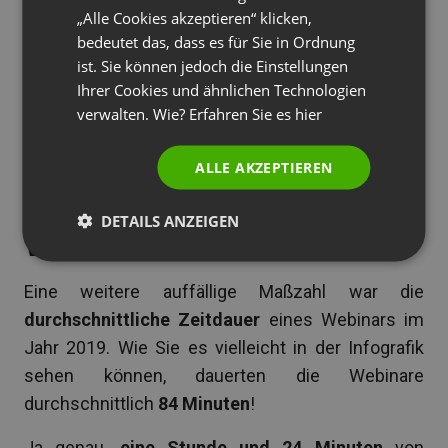
„Alle Cookies akzeptieren“ klicken,
PORTUGUESE
Webinare,
automatisierte Webinare
und
On-
bedeutet das, dass es für Sie in Ordnung
Demand Webinare
haben insgesamt 8.504.770
ITALIAN
ist. Sie können jedoch die Einstellungen
Einzelteilnehmer gewonnen!
Ihrer Cookies und ähnlichen Technologien
verwalten. Wie? Erfahren Sie es
hier
Wie lange bleiben die
ALLE AKZEPTIEREN
Teilnehmer im
DETAILS ANZEIGEN
Webinarraum?
Eine weitere auffällige Maßzahl war die
durchschnittliche Zeitdauer
eines Webinars im
Jahr 2019. Wie Sie es vielleicht in der Infografik
sehen können, dauerten die Webinare
durchschnittlich
84 Minuten
!
Ja genau,
eine Stunde und 24 Minuten
von