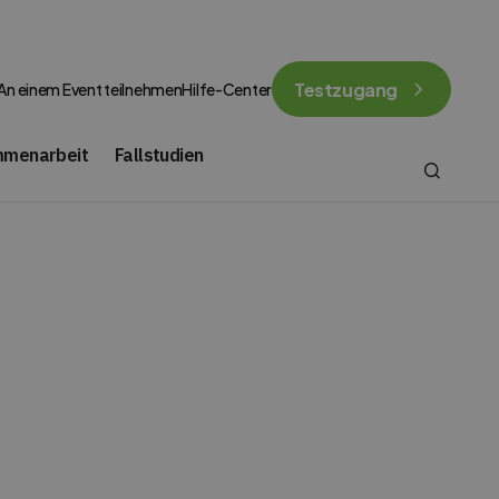
Testzugang
An einem Event teilnehmen
Hilfe-Center
mmenarbeit
Fallstudien