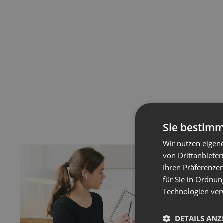
Sie bestimm
Wir nutzen eigen
von Drittanbieter
Ihren Präferenzen
für Sie in Ordnun
Technologien ver
DETAILS ANZ