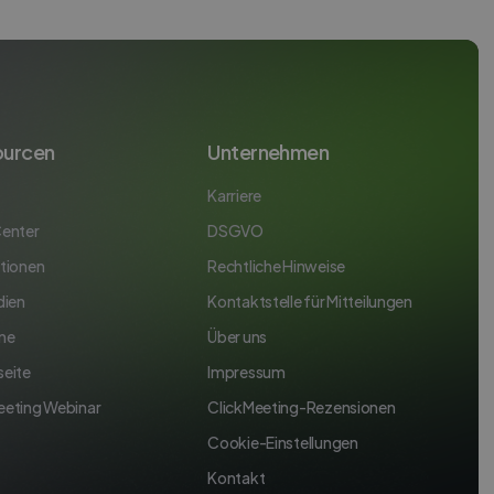
ourcen
Unternehmen
Karriere
Center
DSGVO
ationen
Rechtliche Hinweise
dien
Kontaktstelle für Mitteilungen
ne
Über uns
seite
Impressum
eeting Webinar
ClickMeeting-Rezensionen
Cookie-Einstellungen
Kontakt