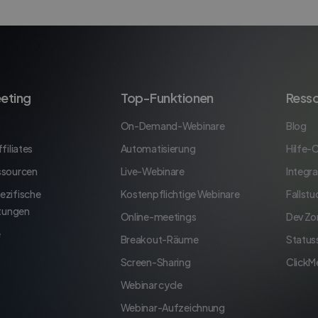
eting
Top-Funktionen
Ress
On-Demand-Webinare
Blog
filiates
Automatisierung
Hilfe-
ssourcen
Live-Webinare
Integr
ezifische
Kostenpflichtige Webinare
Fallstu
stungen
Online-meetings
Dev Zo
e
Breakout-Räume
Status
Screen-Sharing
ClickM
Webinar cycle
Webinar-Aufzeichnung