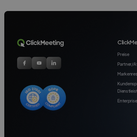
ClickMe
Preise
Partner/Af
Markenre
Kundensp
Dienstlei
Enterpris