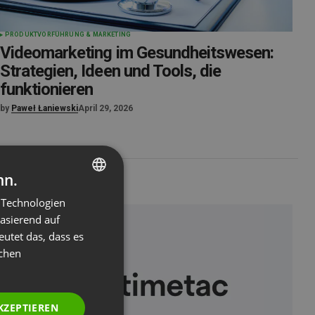
PRODUKTVORFÜHRUNG & MARKETING
Videomarketing im Gesundheitswesen:
Strategien, Ideen und Tools, die
funktionieren
by
Paweł Łaniewski
April 29, 2026
nn.
 Technologien
ENGLISH
basierend auf
FRENCH
eutet das, dass es
GERMAN
ichen
POLISH
RUSSIAN
KZEPTIEREN