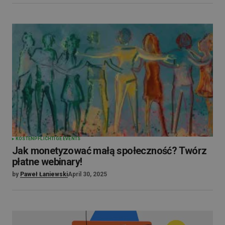
KOSTENPFLICHTIGE EVENTS
Jak monetyzować małą społeczność? Twórz
płatne webinary!
by
Paweł Łaniewski
April 30, 2025