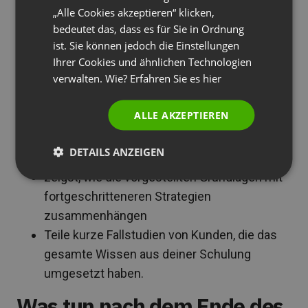
Vermittle während des Webinars systematisch
„Alle Cookies akzeptieren“ klicken,
PORTUGUESE
bedeutet das, dass es für Sie in Ordnung
die Überzeugung, dass die kostenpflichtige
ITALIAN
ist. Sie können jedoch die Einstellungen
Schulung eine natürliche Fortsetzung des
Ihrer Cookies und ähnlichen Technologien
Entwicklungspfads ist, den du gerade begonnen
verwalten. Wie? Erfahren Sie es
hier
hast. Dies kannst du erreichen, indem du:
ALLE AKZEPTIEREN
auf fortgeschrittenere Techniken verweist,
die du in der kostenpflichtigen Schulung
DETAILS ANZEIGEN
ausführlich besprichst
zeigst, wie die vorgestellten Grundlagen mit
fortgeschritteneren Strategien
zusammenhängen
Teile kurze Fallstudien von Kunden, die das
gesamte Wissen aus deiner Schulung
umgesetzt haben.
Was tun nach dem Ende des