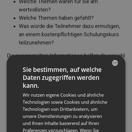
Welche Themen waren für sie am
wertvollsten?
Welche Themen haben gefehlt?
Was würde die Teilnehmer dazu ermutigen,
an einem kostenpflichtigen Schulungskurs
teilzunehmen?
Die gesammelten Informationen helfen dir, sowohl
kostenlose Webinare als auch kostenpflichtige
Sie bestimmen, auf welche
Schulungen zu verbessern. Darüber hinaus kannst
Daten zugegriffen werden
ENGLISH
du positives Feedback als sozialen Beweis für
kann.
nachfolgende Werbeaktivitäten nutzen.
FRENCH
Wir nutzen eigene Cookies und ähnliche
GERMAN
Schlage eine Brücke
Technologien sowie Cookies und ähnliche
Technologien von Drittanbietern, um
POLISH
zwischen kostenlosen und
unsere Dienstleistungen zu analysieren
RUSSIAN
kostenpflichtigen Inhalten
und Ihnen Inhalte basierend auf Ihren
SPANISH
Präferenzen vorzuschlagen. Wenn Sie