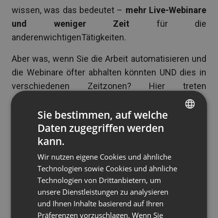
wissen, was das bedeutet –
mehr Live-Webinare
und weniger Zeit
für die
anderenwichtigenTätigkeiten.
Aber was, wenn Sie die Arbeit automatisieren und
die Webinare öfter abhalten könnten UND dies in
verschiedenen Zeitzonen? Hier treten
automatisierte Webinare
auf die Bühne.
Sie bestimmen, auf welche
Wir haben dieses Feature eingeführt, um Ihnen
Daten zugegriffen werden
ENGLISH
sich wiederholende Aufgaben abzunehmen, damit
kann.
FRENCH
Sie Ihre Geschäftsergebnisse maximieren
Wir nutzen eigene Cookies und ähnliche
können.
GERMAN
Technologien sowie Cookies und ähnliche
Technologien von Drittanbietern, um
POLISH
Wie funktionieren
automatisierte Webinare
? In
unsere Dienstleistungen zu analysieren
RUSSIAN
diesem kurzen Video wird diese Funktion gut
und Ihnen Inhalte basierend auf Ihren
veranschaulicht:
SPANISH
Präferenzen vorzuschlagen. Wenn Sie