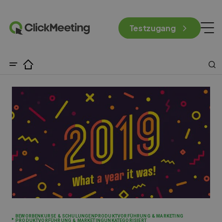
Testzugang
BEWORBEN
KURSE & SCHULUNGEN
PRODUKTVORFÜHRUNG & MARKETING
PRODUKTVORFÜHRUNG & MARKETING
UNKATEGORISIERT