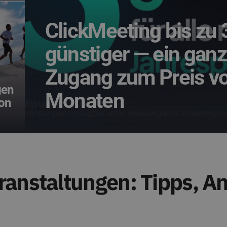
ClickMeeting bis zu
günstiger — ein gan
Zugang zum Preis v
gen
Monaten
von
anstaltungen: Tipps, An