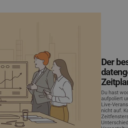
Der bes
datenge
Zeitpl
Du hast woc
aufpoliert 
Live-Verans
nicht auf. 
Zeitfensters
Unterschied