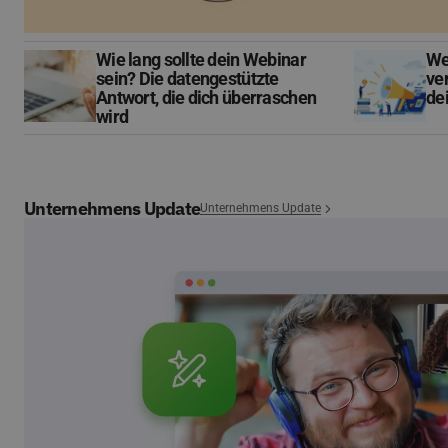
Wie lang sollte dein Webinar
We
sein? Die datengestützte
ver
Antwort, die dich überraschen
de
wird
Unternehmens Update
Unternehmens Update