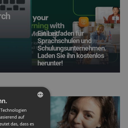
r
rch
Ein Leitfaden für
Sprachschulen und
Schulungsunternehmen.
Laden Sie ihn kostenlos
herunter!
nn.
 Technologien
ENGLISH
basierend auf
FRENCH
eutet das, dass es