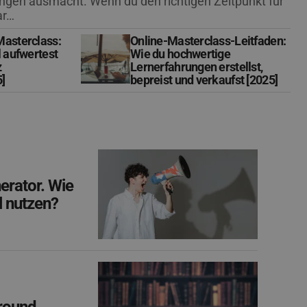
ngen ausmacht. Wenn du den richtigen Zeitpunkt für
ar…
asterclass:
Online-Masterclass-Leitfaden:
 aufwertest
Wie du hochwertige
z
Lernerfahrungen erstellst,
5]
bepreist und verkaufst [2025]
erator. Wie
l nutzen?
round