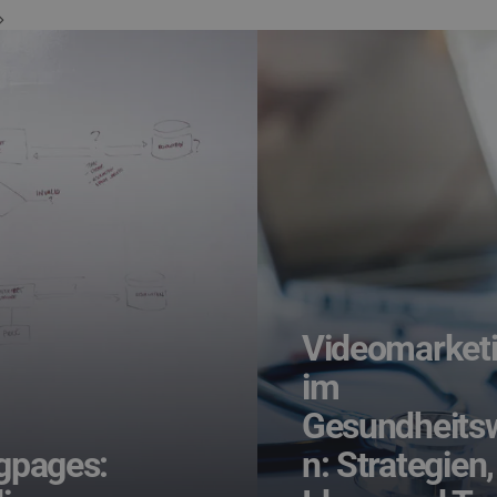
Videomarket
im
Gesundheits
ngpages:
n: Strategien,