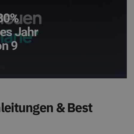
 30%
zes Jahr
on 9
leitungen & Best