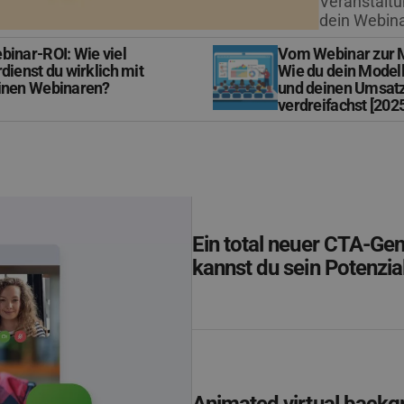
Veranstaltu
dein Webin
binar-ROI: Wie viel
Vom Webinar zur M
dienst du wirklich mit
Wie du dein Modell
inen Webinaren?
und deinen Umsat
verdreifachst [202
Ein total neuer CTA-Gen
kannst du sein Potenzia
Animated virtual backg