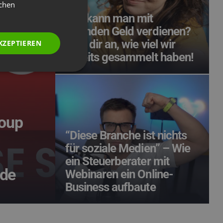
GERMAN
ichen
Wie kann man mit
POLISH
Spenden Geld verdienen?
RUSSIAN
Sieh dir an, wie viel wir
KZEPTIEREN
SPANISH
bereits gesammelt haben!
PORTUGUESE
ITALIAN
roup
“Diese Branche ist nichts
für soziale Medien” – Wie
ein Steuerberater mit
rde
Webinaren ein Online-
Business aufbaute