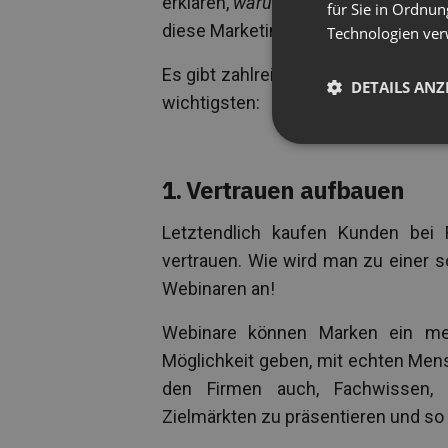
erklären,
warum
Sie das überhaupt t
für Sie in Ordnun
diese Marketingstrategie die Zeit un
Technologien ver
Es gibt zahlreiche Vorteile, Webinar
DETAILS ANZ
wichtigsten:
1. Vertrauen aufbauen
Letztendlich kaufen Kunden bei
vertrauen. Wie wird man zu einer s
Webinaren an!
Webinare können Marken ein me
Möglichkeit geben, mit echten Mens
den Firmen auch, Fachwissen, 
Zielmärkten zu präsentieren und so