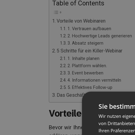
Table of Contents
Vorteile von Webinaren
1. Vertrauen aufbauen
2. Hochwertige Leads generieren
3. Absatz steigern
5 Schritte für ein Killer-Webinar
1. Inhalte planen
2. Plattform wählen.
3. Event bewerben
4. Informationen vermitteln
5. Effektives Follow-up
Das Geschäft über Webinare (kostenl
Sie bestimm
Vorteile von Webina
Wir nutzen eigen
von Drittanbieter
Bevor wir Ihnen zeigen,
wie
man ein
Ihren Präferenzen