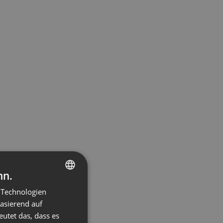
nn.
 Technologien
ENGLISH
basierend auf
FRENCH
eutet das, dass es