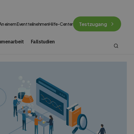
Testzugang
An einem Event teilnehmen
Hilfe-Center
mmenarbeit
Fallstudien