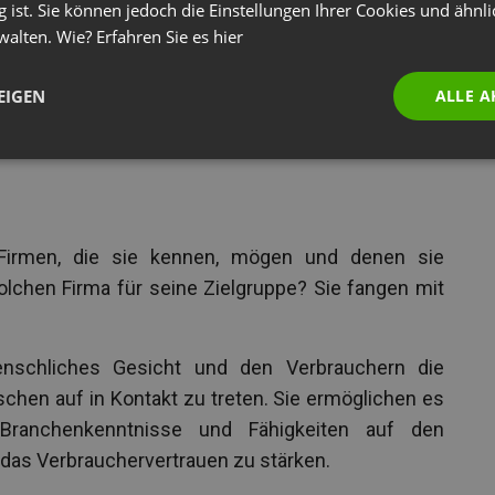
un sollten. Was macht Webinare so besonders? Ist
g ist. Sie können jedoch die Einstellungen Ihrer Cookies und ähnl
d den Aufwand wert? Die Antwort ist ein klares Ja!
walten. Wie? Erfahren Sie es
hier
e zu hosten, aber wir konzentrieren uns auf die drei
EIGEN
ALLE A
 Firmen, die sie kennen, mögen und denen sie
olchen Firma für seine Zielgruppe? Sie fangen mit
nschliches Gesicht und den Verbrauchern die
chen auf in Kontakt zu treten. Sie ermöglichen es
Branchenkenntnisse und Fähigkeiten auf den
 das Verbrauchervertrauen zu stärken.