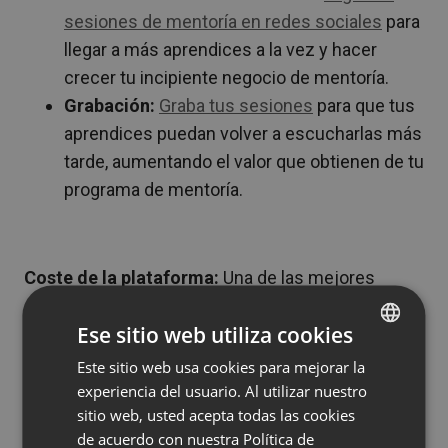
sesiones de mentoría en redes sociales
para
llegar a más aprendices a la vez y hacer
crecer tu incipiente negocio de mentoría.
Grabación:
Graba tus sesiones
para que tus
aprendices puedan volver a escucharlas más
tarde, aumentando el valor que obtienen de tu
programa de mentoría.
Coste de la plataforma:
Una de las mejores
cosas de ClickMeeting es su precio asequible.
Ese sitio web utiliza cookies
Comienza gratis durante 14 días
, sin necesidad de
usar una tarjeta de crédito. Si te gusta la
Este sitio web usa cookies para mejorar la
ENGLISH
plataforma, suscríbete por más de $25 al mes.
experiencia del usuario. Al utilizar nuestro
FRENCH
sitio web, usted acepta todas las cookies
2. Together
GERMAN
de acuerdo con nuestra Política de