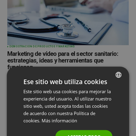
DEMOSTRACIÓN DE PRODUCTOS Y MARKETING
Marketing de vídeo para el sector sanitario:
estrategias, ideas y herramientas que
funcionan
by
Paweł Łaniewski
Abril 29, 2026
Ese sitio web utiliza cookies
Este sitio web usa cookies para mejorar la
ENGLISH
experiencia del usuario. Al utilizar nuestro
FRENCH
sitio web, usted acepta todas las cookies
GERMAN
de acuerdo con nuestra Política de
cookies.
Más información
POLISH
RUSSIAN