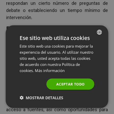
respondan un cierto número de preguntas de
debate o estableciendo un tiempo mínimo de
intervención.
Relaciona correctamente los
materiales de aprendizaje y las
Ese sitio web utiliza cookies
actividades
Este sitio web usa cookies para mejorar la
ENGLISH
experiencia del usuario. Al utilizar nuestro
En los cursos o clases en línea, los estudiantes
FRENCH
sitio web, usted acepta todas las cookies
necesitan tener oportunidades de juntarse y
GERMAN
de acuerdo con nuestra Política de
revisar lo aprendido durante la formación, así
cookies.
Más información
POLISH
como consolidar el conocimiento adquirido. Esto
RUSSIAN
es importante tanto para la autoevaluación, como
ACEPTAR TODO
para valorar los resultados de su aprendizaje. Por
SPANISH
lo tanto, resulta útil combinar diferentes
MOSTRAR DETALLES
PORTUGUESE
oportunidades de aprendizaje para ofrecerles
ITALIAN
acceso a fuentes, así como oportunidades para