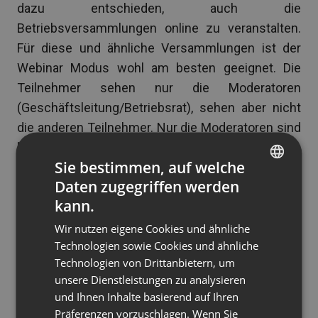
dazu entschieden, auch die
Betriebsversammlungen online zu veranstalten.
Für diese und ähnliche Versammlungen ist der
Webinar Modus wohl am besten geeignet. Die
Teilnehmer sehen nur die Moderatoren
(Geschäftsleitung/Betriebsrat), sehen aber nicht
die anderen Teilnehmer. Nur die Moderatoren sind
berechtigt, Mikrofon und Kameras zu benutzen.
Sie bestimmen, auf welche
Sollten Fragen auftauchen, können diese im
Daten zugegriffen werden
Chatfenster gestellt werden – im Anschluss
ENGLISH
kann.
können die Moderatoren sie beantworten.
FRENCH
Wir nutzen eigene Cookies und ähnliche
3. Virtuelle Inhouse-Schulungen
GERMAN
Technologien sowie Cookies und ähnliche
Technologien von Drittanbietern, um
POLISH
Know-how – das unterscheidet Ihr Unternehmen
unsere Dienstleistungen zu analysieren
RUSSIAN
von vielen anderen. Die einzigartigen Fähigkeiten
und Ihnen Inhalte basierend auf Ihren
und Kenntnisse, die nach außen geschützt, aber
SPANISH
Präferenzen vorzuschlagen. Wenn Sie