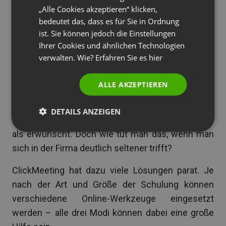
intern verbreitet und unterrichtet werden sollen.
„Alle Cookies akzeptieren“ klicken,
PORTUGUESE
Da es sich oft um komplexe und spezifische
bedeutet das, dass es für Sie in Ordnung
ITALIAN
ist. Sie können jedoch die Einstellungen
Inhalte handelt, ist eine Inhouse-Schulung
Ihrer Cookies und ähnlichen Technologien
meistens die beste Wahl, um die Kollegen damit
verwalten. Wie? Erfahren Sie es
hier
vertraut zu machen. Die Veröffentlichung eines
Dokuments bzw. nur die Schulungsunterlagen
ALLE AKZEPTIEREN
ohne entsprechende Erklärung führen zu einem
eher geringen Lernerfolg – die Interaktion
DETAILS ANZEIGEN
zwischen dem Mentor und den Mentees ist mehr
als erwünscht. Doch wie tut man das, wenn man
sich in der Firma deutlich seltener trifft?
ClickMeeting hat dazu viele Lösungen parat. Je
nach der Art und Größe der Schulung können
verschiedene Online-Werkzeuge eingesetzt
werden – alle drei Modi können dabei eine große