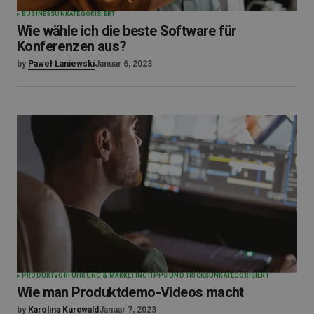
BUSINESS
UNKATEGORISIERT
Wie wähle ich die beste Software für
Konferenzen aus?
by
Paweł Łaniewski
Januar 6, 2023
PRODUKTVORFÜHRUNG & MARKETING
TIPPS UND TRICKS
UNKATEGORISIERT
Wie man Produktdemo-Videos macht
by
Karolina Kurcwald
Januar 7, 2023