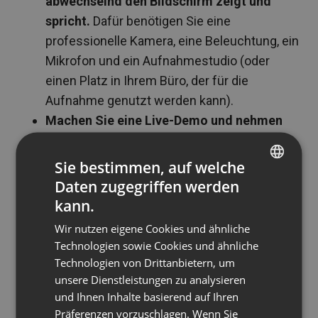
abwechselnd den Bildschirm zeigt und
spricht.
Dafür benötigen Sie eine
professionelle Kamera, eine Beleuchtung, ein
Mikrofon und ein Aufnahmestudio (oder
einen Platz in Ihrem Büro, der für die
Aufnahme genutzt werden kann).
Machen Sie eine Live-Demo und nehmen
Sie sie auf.
Geben Sie Ihren Bildschirm frei,
während die App geöffnet ist und erklären
Sie bestimmen, auf welche
Sie Schritt für Schritt, was Sie tun, oder
Daten zugegriffen werden
ENGLISH
nehmen Sie sich selbst bei der Verwendung
kann.
FRENCH
Ihres physischen Produkts vor der Kamera
Wir nutzen eigene Cookies und ähnliche
GERMAN
auf. Dann bearbeiten Sie das Video, so dass
Technologien sowie Cookies und ähnliche
es zu Ihren Zwecken passt, und fügen Sie
Technologien von Drittanbietern, um
POLISH
einen Text, Soundeffekte und Musik,
unsere Dienstleistungen zu analysieren
RUSSIAN
und Ihnen Inhalte basierend auf Ihren
Animationen, usw. hinzu. Bei einer Live-Demo
SPANISH
Präferenzen vorzuschlagen. Wenn Sie