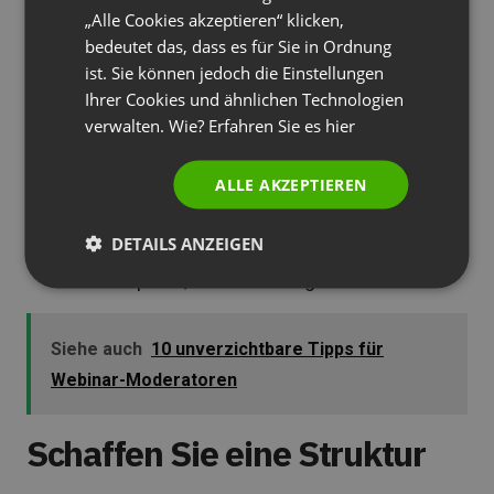
können Sie am Ende eine Frage-Antwort-
„Alle Cookies akzeptieren“ klicken,
PORTUGUESE
Runde machen, die auch helfen kann, aktuelle
bedeutet das, dass es für Sie in Ordnung
Fragen Ihrer Kunden zu beantworten.
ITALIAN
ist. Sie können jedoch die Einstellungen
Beauftragen Sie eine Agentur, die alles für
Ihrer Cookies und ähnlichen Technologien
Sie erledigt.
Das ist wahrscheinlich die
verwalten. Wie? Erfahren Sie es
hier
teuerste Option, aber dafür von Profis
ALLE AKZEPTIEREN
ausgeführt. Um das Video ansprechender zu
gestalten, können Sie nach Bedarf und
DETAILS ANZEIGEN
Budget eigene Animationen, Musik,
Schauspieler, usw. hinzufügen.
Siehe auch
10 unverzichtbare Tipps für
Webinar-Moderatoren
Schaffen Sie eine Struktur