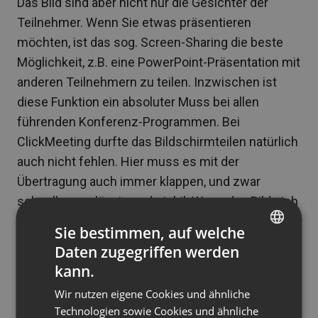
Das Bild sind aber nicht nur die Gesichter der
Teilnehmer. Wenn Sie etwas präsentieren
möchten, ist das sog. Screen-Sharing die beste
Möglichkeit, z.B. eine PowerPoint-Präsentation mit
anderen Teilnehmern zu teilen. Inzwischen ist
diese Funktion ein absoluter Muss bei allen
führenden Konferenz-Programmen. Bei
ClickMeeting durfte das Bildschirmteilen natürlich
auch nicht fehlen. Hier muss es mit der
Übertragung auch immer klappen, und zwar
schnell, zuverlässig und stabil. Wenn das Bild sich
bei einer Folie „aufhängt“, obwohl die
Sie bestimmen, auf welche
präsentierende Person bereits zwei Folien weiter
Daten zugegriffen werden
ENGLISH
ist, wird das leider nichts.
kann.
FRENCH
Wir nutzen eigene Cookies und ähnliche
GERMAN
Siehe auch
Mit Webinaren Geld verdienen – 3
Technologien sowie Cookies und ähnliche