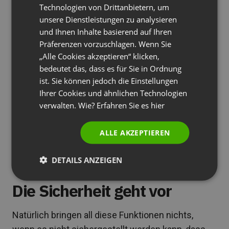
einfache Methoden, um Gewinne zu steigern
Technologien von Drittanbietern, um
POLISH
unsere Dienstleistungen zu analysieren
und Wissen zu monetarisieren
RUSSIAN
und Ihnen Inhalte basierend auf Ihren
SPANISH
Präferenzen vorzuschlagen. Wenn Sie
Das Lesen betrifft u.a. die Chat-Funktion. Man ruft
„Alle Cookies akzeptieren“ klicken,
PORTUGUESE
nicht immer alle an. Der große Vorteil einer guten
bedeutet das, dass es für Sie in Ordnung
ITALIAN
Konferenz-Software ist, dass man auch
ist. Sie können jedoch die Einstellungen
Ihrer Cookies und ähnlichen Technologien
Nachrichten schreiben kann, die vom Empfänger
verwalten. Wie? Erfahren Sie es
hier
evtl. später gelesen werden. Aber auch die
Gruppen-Chats sind eine sehr gute Lösung, um
ALLE AKZEPTIEREN
z.B. Links zu teilen, die von jedem angeklickt
werden können – auch nach der Beendigung der
DETAILS ANZEIGEN
Konferenz.
Die Sicherheit geht vor
Natürlich bringen all diese Funktionen nichts,