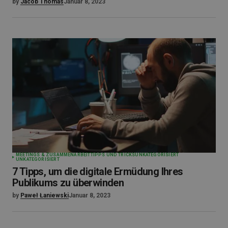
by
Jacob Thomas
Januar 8, 2023
MEETINGS & ZUSAMMENARBEIT
TIPPS UND TRICKS
UNKATEGORISIERT
UNKATEGORISIERT
7 Tipps, um die digitale Ermüdung Ihres
Publikums zu überwinden
by
Paweł Łaniewski
Januar 8, 2023