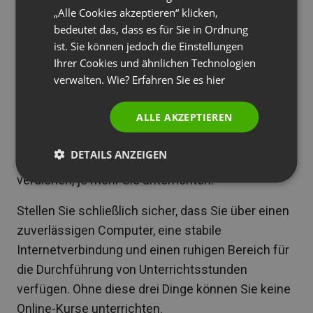
vermitteln, damit sie ihre Start-ups gründen
„Alle Cookies akzeptieren“ klicken,
PORTUGUESE
bedeutet das, dass es für Sie in Ordnung
können. Oder Sie können Müttern
ITALIAN
ist. Sie können jedoch die Einstellungen
Erziehungstechniken beibringen, damit sie ihre
Ihrer Cookies und ähnlichen Technologien
Kinder besser erziehen können.
verwalten. Wie? Erfahren Sie es
hier
Fragen Sie sich nun: „
Wie oft möchte ich diese
ALLE AKZEPTIEREN
Kurse unterrichten?“
Wählen Sie eine Häufigkeit,
die zu Ihrem bevorzugten Lebensstil passt.
DETAILS ANZEIGEN
Bedenken Sie nur, dass Sie umso mehr Geld
verdienen, je mehr Sie unterrichten.
Stellen Sie schließlich sicher, dass Sie über einen
zuverlässigen Computer, eine stabile
Internetverbindung und einen ruhigen Bereich für
die Durchführung von Unterrichtsstunden
verfügen. Ohne diese drei Dinge können Sie keine
Online-Kurse unterrichten.