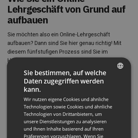
Lehrgeschäft von Grund auf
aufbauen
Sie möchten also ein Online-Lehrgeschäft
aufbauen? Dann sind Sie hier genau richtig! Mit
diesem fünfstufigen Prozess sind Sie im
Handumdrehen startklar. Los geht’s…
Sie bestimmen, auf welche
1. Die Grundlagen festlegen
Daten zugegriffen werden
ENGLISH
Entscheiden Sie zunächst, was Sie
unterrichten
kann.
FRENCH
wollen
und
wen
Sie unterrichten wollen.
Wir nutzen eigene Cookies und ähnliche
GERMAN
Technologien sowie Cookies und ähnliche
Vielleicht möchten Sie Erwachsenen traditionelle
Technologien von Drittanbietern, um
POLISH
Schulfächer beibringen, damit sie ihre GED-
unsere Dienstleistungen zu analysieren
RUSSIAN
Prüfungen bestehen können. Oder Sie können
und Ihnen Inhalte basierend auf Ihren
neuen Unternehmern solide Geschäftsgrundsätze
SPANISH
Präferenzen vorzuschlagen. Wenn Sie