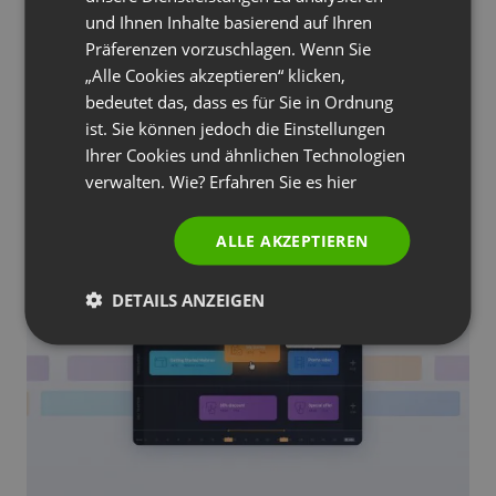
RUSSIAN
und Ihnen Inhalte basierend auf Ihren
SPANISH
Präferenzen vorzuschlagen. Wenn Sie
BEWORBEN
BUSINESS
KURSE & SCHULUNGEN
KURSE & SCHULUNGEN
„Alle Cookies akzeptieren“ klicken,
PORTUGUESE
MEETINGS & ZUSAMMENARBEIT
MEETINGS & ZUSAMMENARBEIT
bedeutet das, dass es für Sie in Ordnung
Online-Meetings außerhalb der Box: Wie kann
ITALIAN
man große Veranstaltungen mit Webinaren
ist. Sie können jedoch die Einstellungen
organisieren
Ihrer Cookies und ähnlichen Technologien
verwalten. Wie? Erfahren Sie es
hier
by
Jakub Zielinski
Januar 4, 2023
ALLE AKZEPTIEREN
DETAILS ANZEIGEN