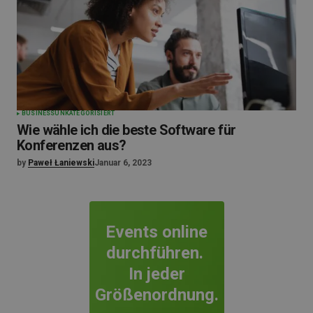
BUSINESS
UNKATEGORISIERT
Wie wähle ich die beste Software für
Konferenzen aus?
by
Paweł Łaniewski
Januar 6, 2023
Events online
durchführen.
In jeder
Größenordnung.