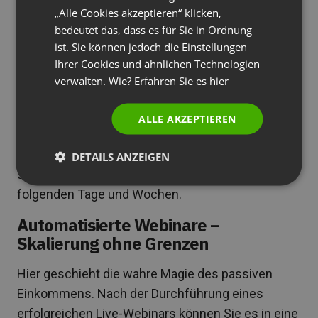
Nachrichten als diejenigen, die zur Hälfte
„Alle Cookies akzeptieren“ klicken,
PORTUGUESE
gegangen sind.
bedeutet das, dass es für Sie in Ordnung
ITALIAN
ist. Sie können jedoch die Einstellungen
Ihrer Cookies und ähnlichen Technologien
Siehe auch
Webinar-Marketing: Ihr
verwalten. Wie? Erfahren Sie es
hier
umfangreicher Leitfaden
ALLE AKZEPTIEREN
Verkaufssequenzen starten
, die auf das im
Webinar präsentierte Produkt zugeschnitten sind,
DETAILS ANZEIGEN
sorgt für systematisches Lead-Nurturing über die
folgenden Tage und Wochen.
Automatisierte Webinare –
Skalierung ohne Grenzen
Hier geschieht die wahre Magie des passiven
Einkommens. Nach der Durchführung eines
erfolgreichen Live-Webinars können Sie es in eine