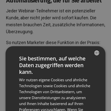
Automatisierung, die für Sie arbeitet
Jeder Webinar-Teilnehmer ist ein potenzieller
Kunde, aber nicht jeder wird sofort kaufen. Die
meisten brauchen Zeit, zusätzliche Informationen,
Überzeugung.
So nutzen Marketer diese Funktion in der Praxis:
Erstens
können Sie automatische Dank- und
Sie bestimmen, auf welche
Follow-up-E-Mails einrichten, die die Postfächer
Daten zugegriffen werden
ENGLISH
der Teilnehmer nach dem Event erreichen. Und
kann.
das ohne ClickMeeting zu verlassen!
FRENCH
Wir nutzen eigene Cookies und ähnliche
GERMAN
Teilnehmer-Segmentierung
basierend auf ihrem
Technologien sowie Cookies und ähnliche
Technologien von Drittanbietern, um
POLISH
Verhalten während des Webinars ermöglicht
unsere Dienstleistungen zu analysieren
Kommunikations-Personalisierung – diejenigen,
RUSSIAN
und Ihnen Inhalte basierend auf Ihren
die bis zum Ende geblieben sind, erhalten andere
SPANISH
Präferenzen vorzuschlagen. Wenn Sie