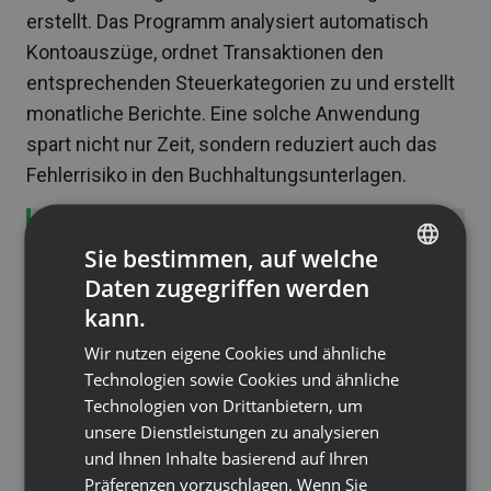
erstellt. Das Programm analysiert automatisch
Kontoauszüge, ordnet Transaktionen den
entsprechenden Steuerkategorien zu und erstellt
monatliche Berichte. Eine solche Anwendung
spart nicht nur Zeit, sondern reduziert auch das
Fehlerrisiko in den Buchhaltungsunterlagen.
Siehe auch
10 häufige Fehler beim
Sie bestimmen, auf welche
öffentlichen Reden
Daten zugegriffen werden
ENGLISH
kann.
FRENCH
Der Prozess der Erstellung
Wir nutzen eigene Cookies und ähnliche
GERMAN
eines digitalen Produkts
Technologien sowie Cookies und ähnliche
Technologien von Drittanbietern, um
POLISH
Schritt 1: Markt- und
unsere Dienstleistungen zu analysieren
RUSSIAN
und Ihnen Inhalte basierend auf Ihren
Kundenbedürfnisse erforschen
SPANISH
Präferenzen vorzuschlagen. Wenn Sie