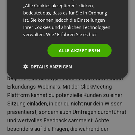
„Alle Cookies akzeptieren“ klicken,
Der Erfolg eines digitalen Produkts beginnt mit
PORTUGUESE
bedeutet das, dass es für Sie in Ordnung
einem gründlichen Verständnis der
ITALIAN
ist. Sie können jedoch die Einstellungen
Marktbedürfnisse. Es geht nicht nur darum, zu
Ihrer Cookies und ähnlichen Technologien
sehen, ob es bereits ähnliche Produkte gibt,
verwalten. Wie? Erfahren Sie es
hier
sondern vor allem darum, die wirklichen Probleme
und Frustrationen Ihrer Zielgruppe
ALLE AKZEPTIEREN
kennenzulernen.
DETAILS ANZEIGEN
Eine gute Möglichkeit, mit der Recherche zu
beginnen, ist die Organisation eines kostenlosen
Erkundungs-Webinars. Mit der ClickMeeting-
Plattform kannst du potenzielle Kunden zu einer
Sitzung einladen, in der du nicht nur dein Wissen
präsentierst, sondern auch Umfragen durchführst
und wertvolles Feedback sammelst. Achte
besonders auf die Fragen, die während der