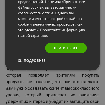
предпочтений. Нажимая «Принять все
Делитесь высококачественным
ITALIAN
файлы cookie», вы автоматически
контентом
соглашаетесь с этим. Однако вы
можете изменить настройки файлов
На этом этапе Вы должны знать, какую
cookie и аналогичных процессов. Как
аудиторию Вы пытаетесь привлечь в
это сделать? Прочитайте информацию
видеокоммерцию, и какие инструменты Вы
наэтой странице.
будете использовать для их вовлечения.
Пришло время создавать потрясающий
ПРИНЯТЬ ВСЕ
контент.
ПОДРОБНЕЕ
Просто потому, что Вы проводите вебинар или
ведете прямую трансляцию в Instagram,
которая позволяет зрителям покупать
продукты, не означает, что они это сделают.
Вам нужно создавать контент высококлассного
уровня, который привлечет их внимание,
удержит их интерес и убедит их вытащить свои