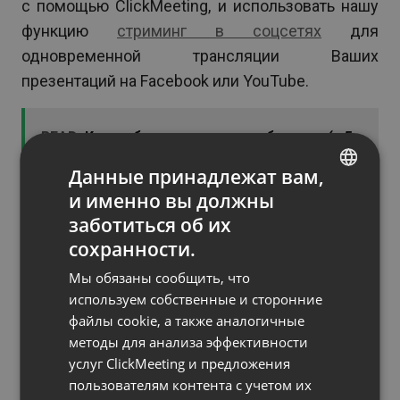
с помощью ClickMeeting, и использовать нашу
функцию
стриминг в соцсетях
для
одновременной трансляции Ваших
презентаций на Facebook или YouTube.
READ
Как выбрать темы для вебинаров (и 5
тематических идей для использования
Данные принадлежат вам,
прямо сейчас)
и именно вы должны
ENGLISH
заботиться об их
FRENCH
Затем Вы можете взять записанный материал и
сохранности.
GERMAN
опубликовать его в своих профилях в
Мы обязаны сообщить, что
социальных сетях, чтобы создать
POLISH
используем собственные и сторонние
дополнительные активы для видеокоммерции.
файлы cookie, а также аналогичные
RUSSIAN
методы для анализа эффективности
Это действительно беспроигрышный
SPANISH
услуг ClickMeeting и предложения
сценарий!
пользователям контента с учетом их
PORTUGUESE