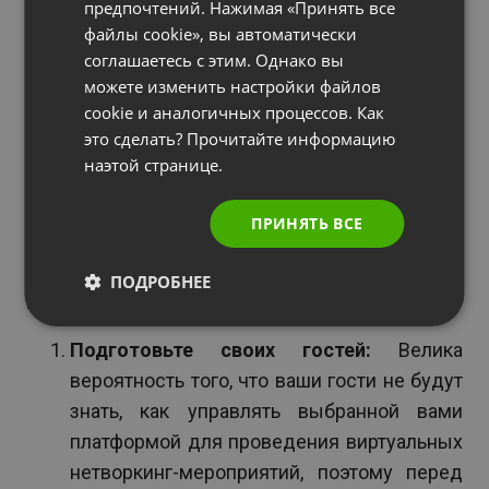
предпочтений. Нажимая «Принять все
4. Совершенствуйте свои навыки
ITALIAN
файлы cookie», вы автоматически
проведения мероприятий
соглашаетесь с этим. Однако вы
можете изменить настройки файлов
Виртуальные нетворкинг-мероприятия
cookie и аналогичных процессов. Как
отличаются от, скажем, отраслевых онлайн-
это сделать? Прочитайте информацию
конференций, но им все равно требуется
наэтой странице.
организатор – желательно тот, кто знает, что
делает.
ПРИНЯТЬ ВСЕ
Вот несколько советов по организации
ПОДРОБНЕЕ
мероприятий, которые помогут вам начать:
Подготовьте своих гостей:
Велика
вероятность того, что ваши гости не будут
знать, как управлять выбранной вами
платформой для проведения виртуальных
нетворкинг-мероприятий, поэтому перед