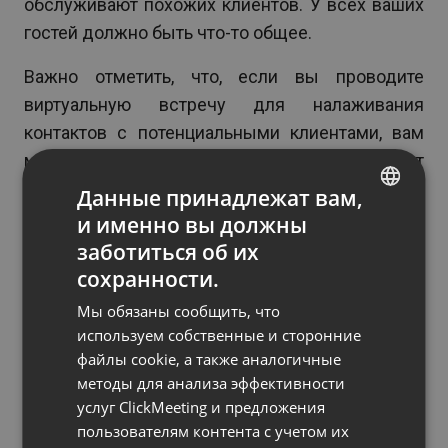
обслуживают похожих клиентов. У всех ваших
гостей должно быть что-то общее.
Важно отметить, что, если вы проводите
виртуальную встречу для налаживания
контактов с потенциальными клиентами, вам
может понадобиться подход, отличающийся от
описанного выше. В этом случае вы, скорее
Данные принадлежат вам,
всего, будете искать связи с людьми,
с
и именно вы должны
ENGLISH
которыми у вас еще нет контактов
.
заботиться об их
FRENCH
сохранности.
Подумайте о размещении информации о своем
GERMAN
Мы обязаны сообщить, что
мероприятии в группах Facebook и LinkedIn,
POLISH
используем собственные и сторонние
ориентированных на вашу целевую аудиторию.
файлы cookie, а также аналогичные
RUSSIAN
Вы также можете попробовать запустить
методы для анализа эффективности
рекламу в социальных сетях, ориентированную
SPANISH
услуг ClickMeeting и предложения
на данный контингент.
пользователям контента с учетом их
PORTUGUESE