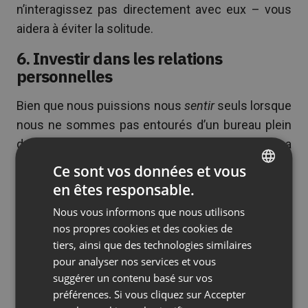
n’interagissez pas directement avec eux – vous
aidera à éviter la solitude.
6. Investir dans les relations
personnelles
Bien que nous puissions nous
sentir
seuls lorsque
nous ne sommes pas entourés d’un bureau plein
de collègues, très peu d’entre nous sont
seuls
. La
plupart d’entre nous ont des amis et des membres
Ce sont vos données et vous
de la famille avec qui nous pouvons parler et
en êtes responsable.
ENGLISH
passer du temps. Il est important d’investir dans
Nous vous informons que nous utilisons
FRENCH
ces relations personnelles tout en travaillant à
nos propres cookies et des cookies de
distance. Cela vous aidera à éviter la solitude.
GERMAN
tiers, ainsi que des technologies similaires
pour analyser nos services et vous
POLISH
En général, ceux qui travaillent à distance
suggérer un contenu basé sur vos
RUSSIAN
travaillent plus d’heures
que leurs homologues de
préférences. Si vous cliquez sur Accepter