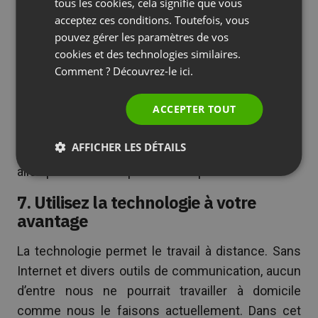
bureau. Bien que cela soit excellent pour la
SPANISH
tous les cookies, cela signifie que vous
acceptez ces conditions. Toutefois, vous
productivité de l’entreprise, cela peut nuire au
PORTUGUESE
pouvez gérer les paramètres de vos
moral des membres de l’équipe, surtout s’ils ont
ITALIAN
cookies et des technologies similaires.
l’impression qu’ils ne font que travailler seuls
Comment ? Découvrez-le
ici.
toute la journée.
ACCEPTER TOUT
Pour éviter cela, donnez-vous des heures de
bureau. Sachez à quelle heure vous allez arrêter
AFFICHER LES DÉTAILS
de travailler tous les jours, rangez l’ordinateur et
allez passer du temps avec vos proches.
7. Utilisez la technologie à votre
avantage
La technologie permet le travail à distance. Sans
Internet et divers outils de communication, aucun
d’entre nous ne pourrait travailler à domicile
comme nous le faisons actuellement. Dans cet