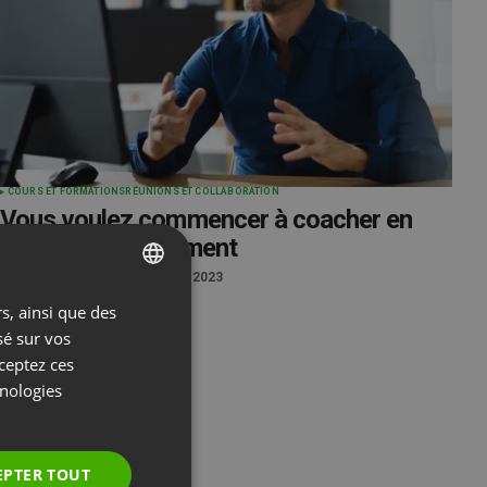
COURS ET FORMATIONS
RÉUNIONS ET COLLABORATION
Vous voulez commencer à coacher en
ligne ? Voici comment
by
Paweł Łaniewski
Janvier 11, 2023
s, ainsi que des
ENGLISH
sé sur vos
FRENCH
cceptez ces
GERMAN
hnologies
POLISH
RUSSIAN
EPTER TOUT