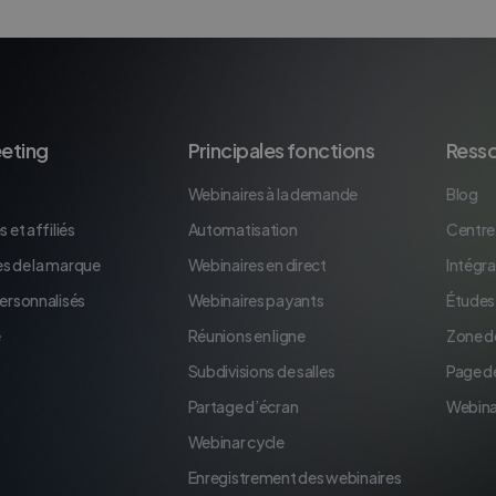
eting
Principales fonctions
Ress
Webinaires à la demande
Blog
 et affiliés
Automatisation
Centre
s de la marque
Webinaires en direct
Intégra
personnalisés
Webinaires payants
Études
e
Réunions en ligne
Zone d
Subdivisions de salles
Page d
Partage d’écran
Webina
Webinar cycle
Enregistrement des webinaires