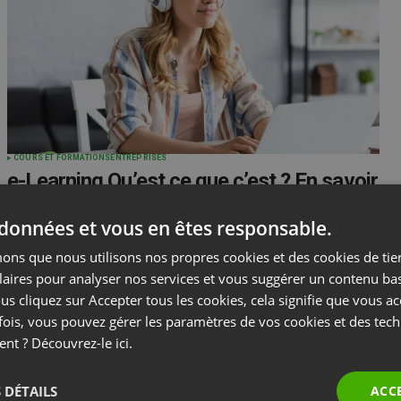
COURS ET FORMATIONS
ENTREPRISES
e-Learning Qu’est ce que c’est ? En savoir
plus sur les avantages de l’apprentissage
en ligne
 données et vous en êtes responsable.
by
Paweł Łaniewski
Janvier 13, 2023
ns que nous utilisons nos propres cookies et des cookies de tier
laires pour analyser nos services et vous suggérer un contenu ba
us cliquez sur Accepter tous les cookies, cela signifie que vous a
fois, vous pouvez gérer les paramètres de vos cookies et des tec
ent ? Découvrez-le
ici.
 DÉTAILS
ACC