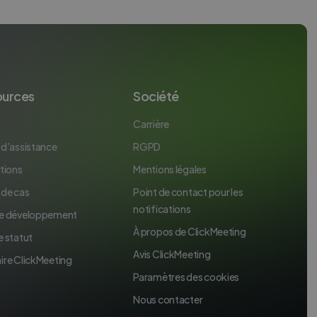
ources
Société
Carrière
 d’assistance
RGPD
tions
Mentions légales
 de cas
Point de contact pour les
notifications
e développement
À propos de ClickMeeting
e statut
Avis ClickMeeting
ire ClickMeeting
Paramètres des cookies
Nous contacter