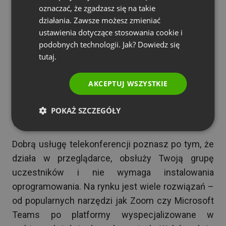
skaluje się od kameralnej rozmowy po duże
oznaczać, że zgadzasz się na takie
PORTUGUESE
działania. Zawsze możesz zmieniać
wydarzenie. Coraz częściej platformy dodają też
ITALIAN
ustawienia dotyczące stosowania cookie i
funkcje wspierane przez AI, jak automatyczna
podobnych technologii. Jak? Dowiedz się
transkrypcja. Więcej o samym formacie
tutaj.
znajdziesz we wpisie o tym,
jak zorganizować
spotkanie online
.
AKCEPTUJ WSZYSTKIE
Jaką usługę i platformę do
POKAŻ SZCZEGÓŁY
telekonferencji wybrać?
Dobrą usługę telekonferencji poznasz po tym, że
działa w przeglądarce, obsłuży Twoją grupę
uczestników i nie wymaga instalowania
oprogramowania. Na rynku jest wiele rozwiązań –
od popularnych narzędzi jak Zoom czy Microsoft
Teams po platformy wyspecjalizowane w