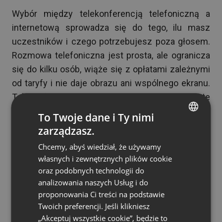
Wybór między telekonferencją telefoniczną a
internetową sprowadza się do tego, ilu masz
uczestników i czego potrzebujesz poza głosem.
Rozmowa telefoniczna jest prosta, ale ogranicza
się do kilku osób, wiąże się z opłatami zależnymi
od taryfy i nie daje obrazu ani wspólnego ekranu.
Telekonferencja przez internet znosi te
ograniczenia – łączy wiele osób jednocześnie,
To Twoje dane i Ty nimi
dodaje wideo, czat i udostępnianie ekranu, a
zarządzasz.
ENGLISH
dołączenie sprowadza się do kliknięcia w link z
Chcemy, abyś wiedział, że używamy
FRENCH
dowolnego urządzenia.
własnych i zewnętrznych plików cookie
GERMAN
oraz podobnych technologii do
Dla firm i organizacji stawiających na pracę zdalną
analizowania naszych Usług i do
POLISH
to zwykle wariant internetowy wygrywa.
proponowania Ci treści na podstawie
RUSSIAN
Zastępuje sale konferencyjne wirtualnymi
Twoich preferencji. Jeśli klikniesz
spotkaniami, obsługuje interaktywne funkcje i
SPANISH
„Akceptuj wszystkie cookie”, będzie to