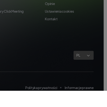
Opinie
ry ClickMeeting
Ustawienia cookies
Kontakt
PL
Polityka prywatności
Informacje prawne