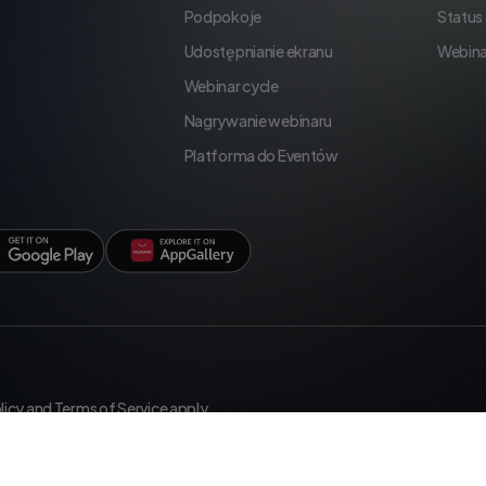
Podpokoje
Status
Udostępnianie ekranu
Webina
Webinar cycle
Nagrywanie webinaru
Platforma do Eventów
licy
and
Terms of Service
apply.