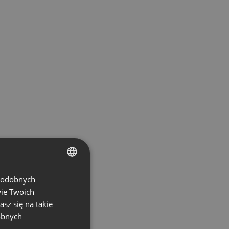
 podobnych
ENGLISH
wie Twoich
FRENCH
asz się na takie
GERMAN
obnych