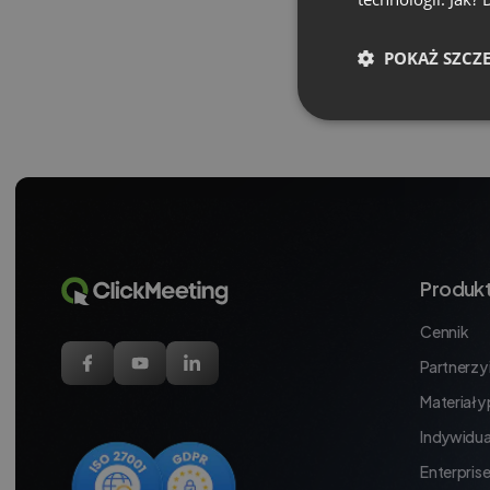
POKAŻ SZCZ
Produk
Cennik
Partnerzy i
Materiały
Indywidua
Enterpris