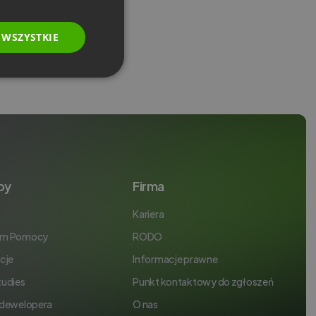
POLISH
RUSSIAN
 WSZYSTKIE
SPANISH
PORTUGUESE
ITALIAN
by
Firma
Kariera
um Pomocy
RODO
cje
Informacje prawne
tudies
Punkt kontaktowy do zgłoszeń
 dewelopera
O nas