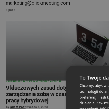
marketing@clickmeeting.com
1 post
To Twoje da
BUSINESS
PORADY I WSKAZÓWKI
BEZ KATEGORII
Chcemy, abyś wie
9 kluczowych zasad dotyczących
technologii do a
zarządzania sobą w czasie i organizacji
preferencji. Jeśli
pracy hybrydowej
działania. Zawsz
by
Guest Post
Styczeń 6, 2023
technologii. Jak?