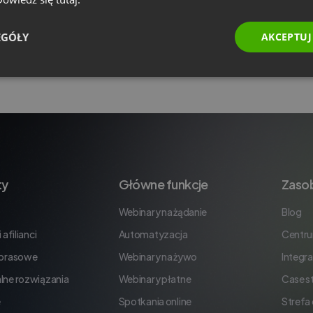
EGÓŁY
AKCEPTUJ
ty
Główne funkcje
Zaso
Webinary na żądanie
Blog
 afilianci
Automatyzacja
Centr
 prasowe
Webinary na żywo
Integra
lne rozwiązania
Webinary płatne
Case s
e
Spotkania online
Strefa