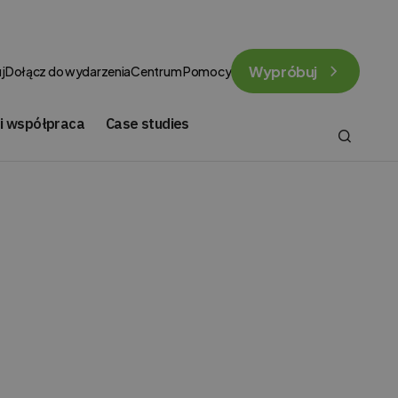
Wypróbuj
j
Dołącz do wydarzenia
Centrum Pomocy
 i współpraca
Case studies