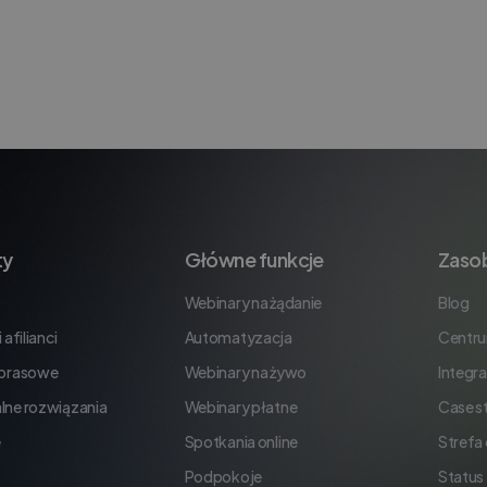
ty
Główne funkcje
Zaso
Webinary na żądanie
Blog
 afilianci
Automatyzacja
Centr
 prasowe
Webinary na żywo
Integra
lne rozwiązania
Webinary płatne
Case s
e
Spotkania online
Strefa
Podpokoje
Status