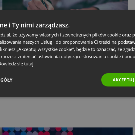
ne i Ty nimi zarządzasz.
dział, że używamy własnych i zewnętrznych plików cookie oraz
nalizowania naszych Usług i do proponowania Ci treści na podsta
 klikniesz „Akceptuj wszystkie cookie”, będzie to oznaczać, że zgadz
BUSINESS
e możesz zmieniać ustawienia dotyczące stosowania cookie i pod
Dofinansowanie PARP na subskrypcję
 Dowiedz się
tutaj.
ClickMeeting – Przewodnik dla firm z
BUR
EGÓŁY
AKCEPTUJ
by
Malgorzata Skulska
Lipiec 16, 2025