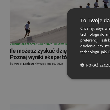
To Twoje da
Chcemy, abyś wie
technologii do a
preferencji. Jeśli
BUSINESS
PREZENTACJA PRODUKTU I MARKETING
działania. Zawsz
Ile możesz zyskać dzięki webinarom?
technologii. Jak?
Poznaj wyniki ekspertów!
by
Paweł Łaniewski
Wrzesień 10, 2025
POKAŻ SZCZ