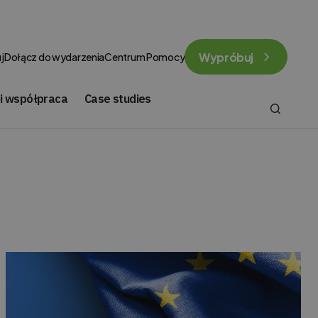
Wypróbuj
j
Dołącz do wydarzenia
Centrum Pomocy
 i współpraca
Case studies