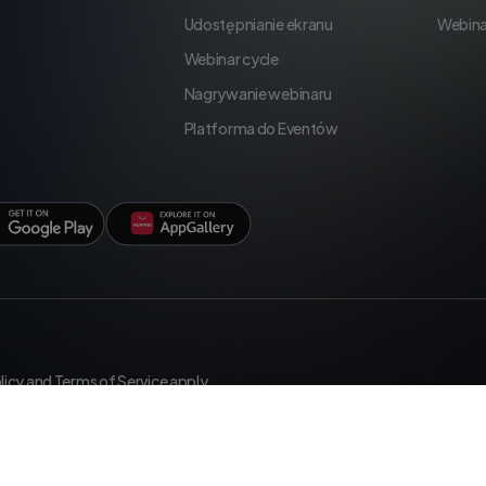
Udostępnianie ekranu
Webina
Webinar cycle
Nagrywanie webinaru
Platforma do Eventów
licy
and
Terms of Service
apply.