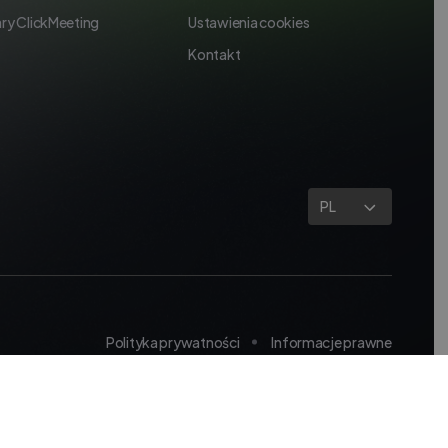
ry ClickMeeting
Ustawienia cookies
Kontakt
PL
Polityka prywatności
Informacje prawne