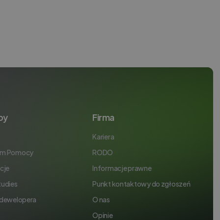
by
Firma
Kariera
um Pomocy
RODO
cje
Informacje prawne
tudies
Punkt kontaktowy do zgłoszeń
 dewelopera
O nas
Opinie