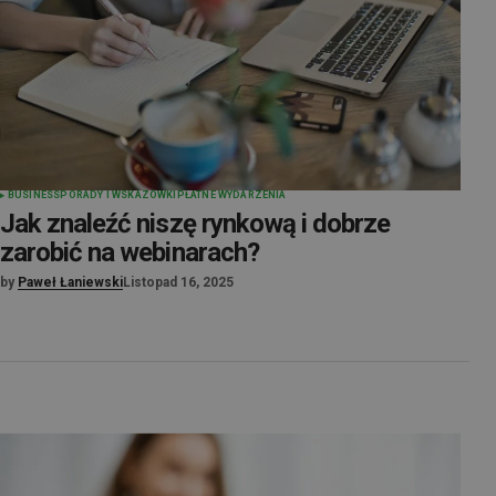
BUSINESS
PORADY I WSKAZÓWKI
PŁATNE WYDARZENIA
Jak znaleźć niszę rynkową i dobrze
zarobić na webinarach?
by
Paweł Łaniewski
Listopad 16, 2025