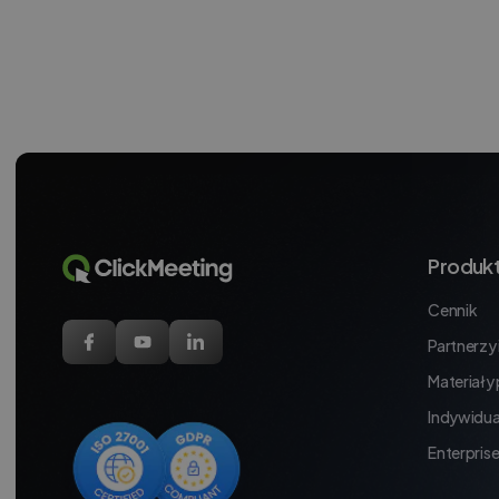
Produk
Cennik
Partnerzy i
Materiały
Indywidua
Enterpris