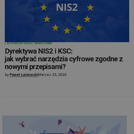
BUSINESS
PORADY I WSKAZÓWKI
Dyrektywa NIS2 i KSC:
jak wybrać narzędzia cyfrowe zgodne z
nowymi przepisami?
by
Paweł Łaniewski
Marzec 23, 2026