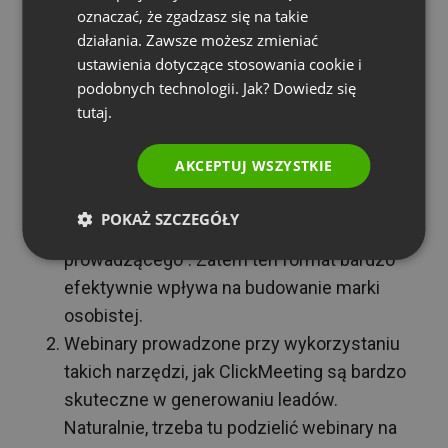
oznaczać, że zgadzasz się na takie
PORTUGUESE
działania. Zawsze możesz zmieniać
Dlaczego to webinar jest najefektywniejszy w
ITALIAN
ustawienia dotyczące stosowania cookie i
social sellingu?
podobnych technologii. Jak? Dowiedz się
tutaj.
To medium osobiste. Łukasz Kosuniak
przytacza tu ankiety, w których pyta
AKCEPTUJ WSZYSTKIE
odbiorców webinarów, co jest ważne w
prowadzonych wydarzeniach. Zazwyczaj
POKAŻ SZCZEGÓŁY
ankietowani odpowiadają wprost: “osoba
prowadzącego”. Zatem ten format bardzo
efektywnie wpływa na budowanie marki
osobistej.
Webinary prowadzone przy wykorzystaniu
takich narzędzi, jak ClickMeeting są bardzo
skuteczne w generowaniu leadów.
Naturalnie, trzeba tu podzielić webinary na