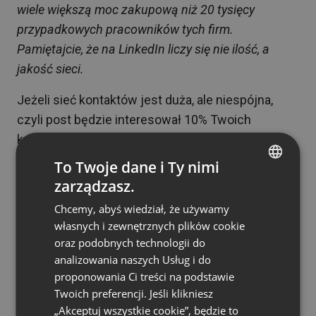
wiele większą moc zakupową niż 20 tysięcy
przypadkowych pracowników tych firm.
Pamiętajcie, że na LinkedIn liczy się nie ilość, a
jakość sieci.
Jeżeli sieć kontaktów jest duża, ale niespójna,
czyli post będzie interesował 10% Twoich
kontaktów, to źle wpłynie na algorytm LinkedIn.
Jeżeli zatem masz dużą sieć, ale Twój post
To Twoje dane i Ty nimi
polubiło czy skomentowało 10% kontaktów, to źle
zarządzasz.
ENGLISH
świadczy o jakości Twoich treści. I algorytm to też
Chcemy, abyś wiedział, że używamy
FRENCH
odnotuje. Taka rozbudowana, ale niespójna sieć
własnych i zewnętrznych plików cookie
kontaktów może czasami bardziej zaszkodzić, niż
GERMAN
oraz podobnych technologii do
pomóc.
analizowania naszych Usług i do
POLISH
proponowania Ci treści na podstawie
Najefektywniejsza metoda
RUSSIAN
Twoich preferencji. Jeśli klikniesz
treściowa w social sellingu
SPANISH
„Akceptuj wszystkie cookie”, będzie to