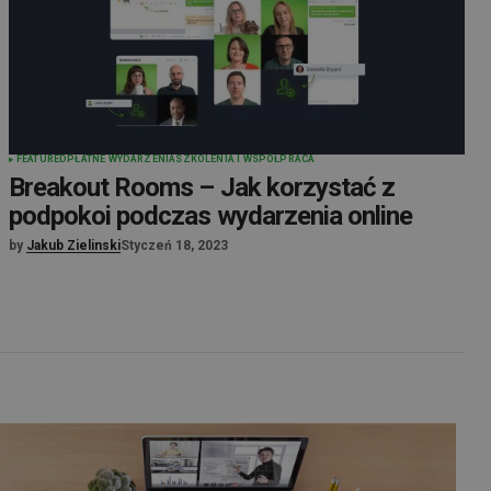
FEATURED
PŁATNE WYDARZENIA
SZKOLENIA I WSPÓŁPRACA
Breakout Rooms – Jak korzystać z
podpokoi podczas wydarzenia online
by
Jakub Zielinski
Styczeń 18, 2023