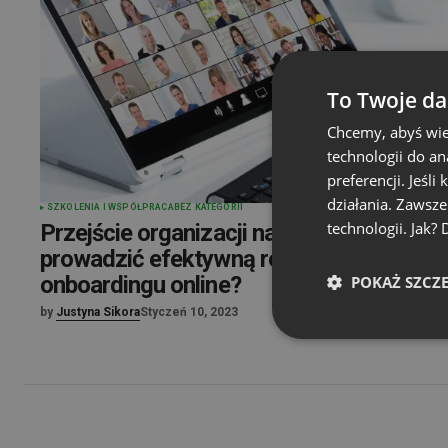
To Twoje da
Chcemy, abyś wie
technologii do a
preferencji. Jeśli
działania. Zawsz
SZKOLENIA I WSPÓŁPRACA
BEZ KATEGORII
technologii. Jak?
Przejście organizacji na tryb zdalny – Ja
prowadzić efektywną rekrutację i proces
onboardingu online?
POKAŻ SZCZ
by
Justyna Sikora
Styczeń 10, 2023