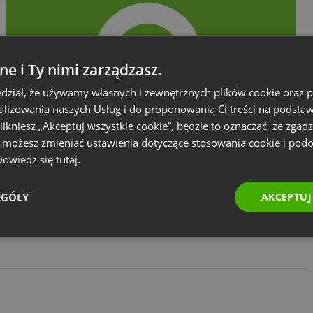
ne i Ty nimi zarządzasz.
dział, że używamy własnych i zewnętrznych plików cookie oraz
nalizowania naszych Usług i do proponowania Ci treści na podsta
 klikniesz „Akceptuj wszystkie cookie”, będzie to oznaczać, że zgadz
e możesz zmieniać ustawienia dotyczące stosowania cookie i pod
FEATURED
PŁATNE WYDARZENIA
SZKOLENIA I WSPÓŁPRACA
 Dowiedz się
tutaj.
k
Czas na zdalną komunikację –
Pomagamy Ci działać online
EGÓŁY
AKCEPTUJ
by
Jakub Zielinski
Styczeń 10, 2023