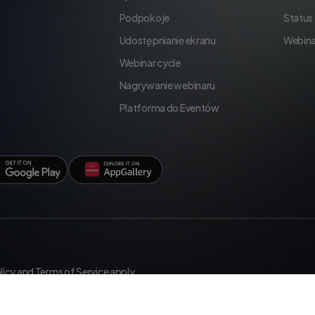
Podpokoje
Status
Udostępnianie ekranu
Webina
Webinar cycle
Nagrywanie webinaru
Platforma do Eventów
licy
and
Terms of Service
apply.