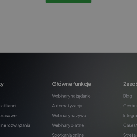
ty
Główne funkcje
Zaso
Webinary na żądanie
Blog
 afilianci
Automatyzacja
Centr
 prasowe
Webinary na żywo
Integra
lne rozwiązania
Webinary płatne
Case s
e
Spotkania online
Strefa