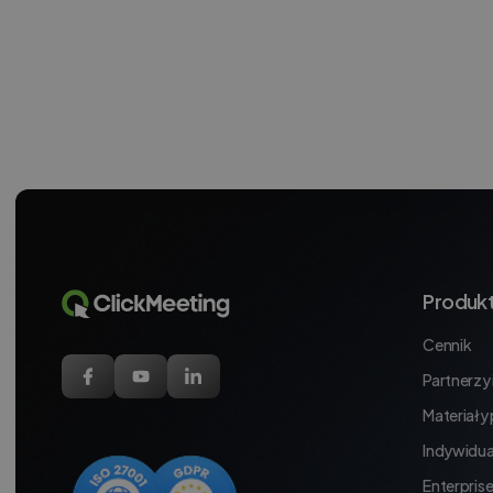
Produk
Cennik
Partnerzy i
Materiały
Indywidua
Enterpris