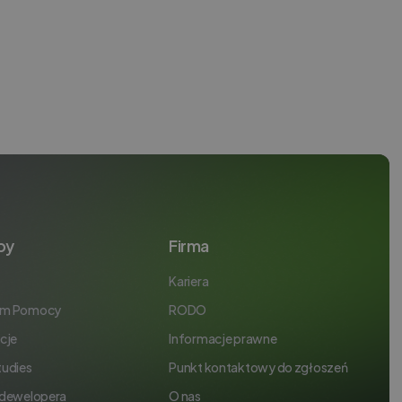
by
Firma
Kariera
um Pomocy
RODO
cje
Informacje prawne
tudies
Punkt kontaktowy do zgłoszeń
 dewelopera
O nas