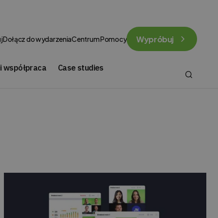
Wypróbuj
j
Dołącz do wydarzenia
Centrum Pomocy
 i współpraca
Case studies