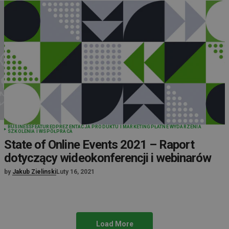
BUSINESS
FEATURED
PREZENTACJA PRODUKTU I MARKETING
PŁATNE WYDARZENIA
SZKOLENIA I WSPÓŁPRACA
State of Online Events 2021 – Raport
dotyczący wideokonferencji i webinarów
by
Jakub Zielinski
Luty 16, 2021
Load More