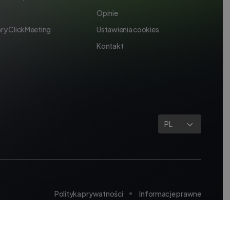
Opinie
ry ClickMeeting
Ustawienia cookies
Kontakt
PL
Polityka prywatności
Informacje prawne