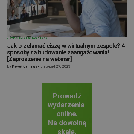
SZKOLENIA I WSPÓŁPRACA
Jak przełamać ciszę w wirtualnym zespole? 4
sposoby na budowanie zaangażowania!
[Zaproszenie na webinar]
by
Paweł Łaniewski
Listopad 27, 2023
Prowadź
wydarzenia
online.
Na dowolną
skalę.