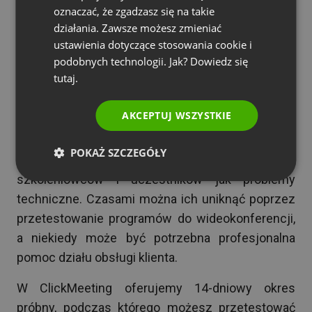
oznaczać, że zgadzasz się na takie
w cyfrowym świecie.
PORTUGUESE
działania. Zawsze możesz zmieniać
ITALIAN
ustawienia dotyczące stosowania cookie i
podobnych technologii. Jak? Dowiedz się
Zapoznaj się z narzędziem do
tutaj.
prowadzenia szkoleń przed
spotkaniem
AKCEPTUJ WSZYSTKIE
Spokojny prowadzący to także spokojne i
POKAŻ SZCZEGÓŁY
rzeczowe wideokonferencje. Nic tak nie rozstraja
szkoleniowców i uczestników jak problemy
techniczne. Czasami można ich uniknąć poprzez
przetestowanie programów do wideokonferencji,
a niekiedy może być potrzebna profesjonalna
pomoc działu obsługi klienta.
W ClickMeeting oferujemy 14-dniowy okres
próbny, podczas którego możesz przetestować