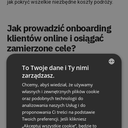
jak pokryć wszelkie niezbędne koszty podróży.
Jak prowadzić onboarding
klientów online i osiągać
zamierzone cele?
Prowadzenie wirtualnych spotkań może się
To Twoje dane i Ty nimi
okazać nie lada wyzwaniem. Szczególnie jeśli do
zarządzasz.
ENGLISH
tej pory nie były one codziennością, mogą one
Chcemy, abyś wiedział, że używamy
wywoływać obawy i niepewność. Prowadzący być
FRENCH
własnych i zewnętrznych plików cookie
może zetknął się z obiekcjami klientów
GERMAN
oraz podobnych technologii do
dotyczącymi niestandardowych rozwiązań czy
analizowania naszych Usług i do
POLISH
też początkową niechęcią do działań online.
proponowania Ci treści na podstawie
RUSSIAN
Dlatego też warto zadbać o kilka kluczowych
Twoich preferencji. Jeśli klikniesz
kwestii, które wszystkim ułatwią odnalezienie się
SPANISH
„Akceptuj wszystkie cookie”, będzie to