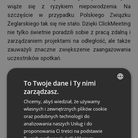
wiąże się z ryzykiem niepowodzenia. Na
szczęście w przypadku Polskiego Związku
Żeglarskiego tak się nie stało. Dzięki ClickMeeting
nie tylko świetnie poradzili sobie z pracą zdalną i
zarządzaniem projektami na odległość, ale także
zauważyli znaczne zwiększenie zaangażowania
uczestników spotkań.
To Twoje dane i Ty nimi
Aby projekt osiągnął sukces, niezwykle istotne
zarządzasz.
ENGLISH
jest zorganizowanie optymalnej współpracy
Chcemy, abyś wiedział, że używamy
pomiędzy poszczególnymi komórkami organizacji
FRENCH
własnych i zewnętrznych plików cookie
i ich interesariuszami. ClickMeeting zapewniający
GERMAN
oraz podobnych technologii do
innowacyjną technologię zabezpieczenia danych
analizowania naszych Usług i do
POLISH
pokazuje, że praca zdalna i zarządzanie
proponowania Ci treści na podstawie
RUSSIAN
projektami na odległość są możliwe bez