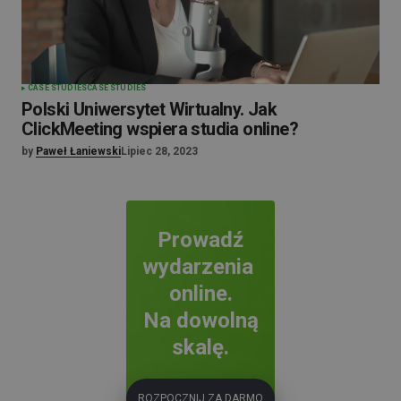
CASE STUDIES
CASE STUDIES
Polski Uniwersytet Wirtualny. Jak
ClickMeeting wspiera studia online?
by
Paweł Łaniewski
Lipiec 28, 2023
Prowadź
wydarzenia
online.
Na dowolną
skalę.
ROZPOCZNIJ ZA DARMO