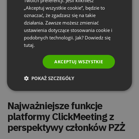
Twoich preferencji. Jeśli klikniesz
SPANISH
negatywnego wpływu na ich jakość. Dostęp do
„Akceptuj wszystkie cookie”, będzie to
oznaczać, że zgadzasz się na takie
platformy pozwolił nam na uzyskanie
PORTUGUESE
działania. Zawsze możesz zmieniać
nowoczesnego narzędzia, pozwalającego na
ITALIAN
ustawienia dotyczące stosowania cookie i
maksymalne skracanie dystansu. Co więcej, ku
podobnych technologii. Jak? Dowiedz się
naszemu zaskoczeniu, odbiorcy treści zaczęli
tutaj.
chętniej wchodzić w interakcje i włączać się do
dyskusji, dzięki czemu możemy lepiej zrozumieć
AKCEPTUJ WSZYSTKIE
ich potrzeby i tej podstawie planować dalsze
działania.
POKAŻ SZCZEGÓŁY
Najważniejsze funkcje
platformy ClickMeeting z
perspektywy członków PZŻ