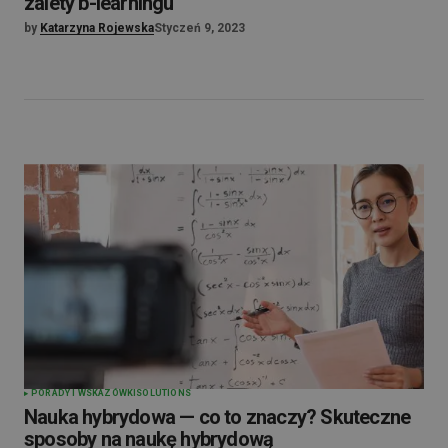
zalety b-learningu
by
Katarzyna Rojewska
Styczeń 9, 2023
PORADY I WSKAZÓWKI
SOLUTIONS
Nauka hybrydowa — co to znaczy? Skuteczne
sposoby na naukę hybrydową