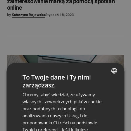
zainteresowanie marką za pomocą spotkań
online
by
Katarzyna Rojewska
Styczeń 18, 2023
To Twoje dane i Ty nimi
zarządzasz.
ENGLISH
Chcemy, abyś wiedział, że używamy
FRENCH
własnych i zewnętrznych plików cookie
GERMAN
oraz podobnych technologii do
analizowania naszych Usług i do
POLISH
proponowania Ci treści na podstawie
PŁATNE WYDARZENIA
RUSSIAN
Podpokoje, automatyzacja i bezpieczeństwo,
Twoich preferencji. Jeśli klikniesz