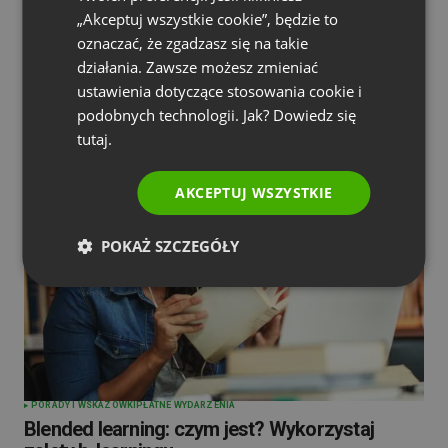
czyli jak efektywnie prowadzić lekcje online
SPANISH
„Akceptuj wszystkie cookie”, będzie to
oznaczać, że zgadzasz się na takie
by
Katarzyna Rojewska
Styczeń 18, 2023
PORTUGUESE
działania. Zawsze możesz zmieniać
ITALIAN
ustawienia dotyczące stosowania cookie i
podobnych technologii. Jak? Dowiedz się
tutaj.
AKCEPTUJ WSZYSTKIE
POKAŻ SZCZEGÓŁY
PORADY I WSKAZÓWKI
PŁATNE WYDARZENIA
Blended learning: czym jest? Wykorzystaj