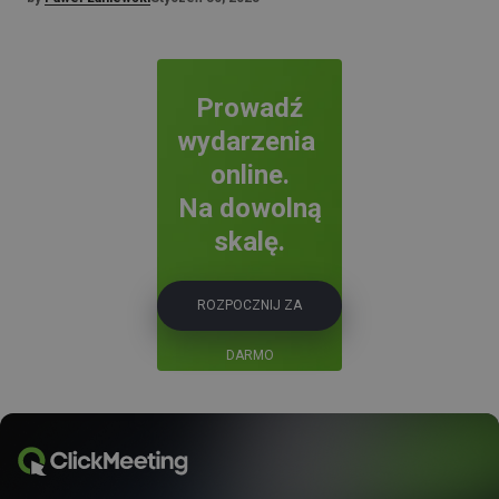
Prowadź
wydarzenia
online.
Na dowolną
skalę.
ROZPOCZNIJ ZA
DARMO