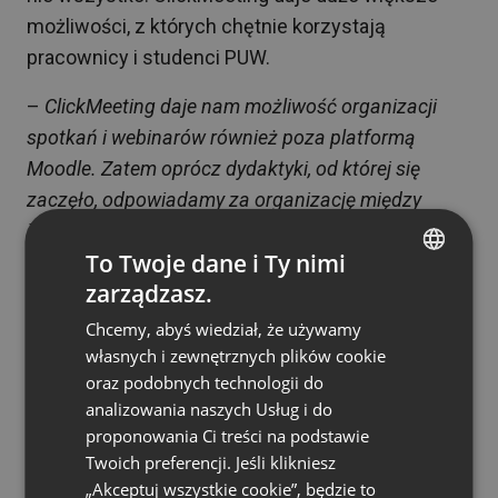
możliwości, z których chętnie korzystają
pracownicy i studenci PUW.
–
ClickMeeting daje nam możliwość organizacji
spotkań i webinarów również poza platformą
Moodle. Zatem oprócz dydaktyki, od której się
zaczęło, odpowiadamy za organizację między
innymi konferencji, spotkań wydziałowych, ale
To Twoje dane i Ty nimi
również spotkań wewnętrznych w naszej
zarządzasz.
organizacji
– mówi Lidia Mirowska. –
Miało to
ENGLISH
szczególne znaczenie w trakcie pandemii, kiedy nie
Chcemy, abyś wiedział, że używamy
FRENCH
pracowaliśmy stacjonarnie. Spotkania, na przykład
własnych i zewnętrznych plików cookie
GERMAN
oraz podobnych technologii do
spotkania działowe czy kolegia rektorsko-
analizowania naszych Usług i do
POLISH
dziekańskie, nadal mogły się odbywać właśnie
proponowania Ci treści na podstawie
dzięki platformie ClickMeeting
– dodaje.
RUSSIAN
Twoich preferencji. Jeśli klikniesz
SPANISH
„Akceptuj wszystkie cookie”, będzie to
Szczególną inicjatywą, której realizację