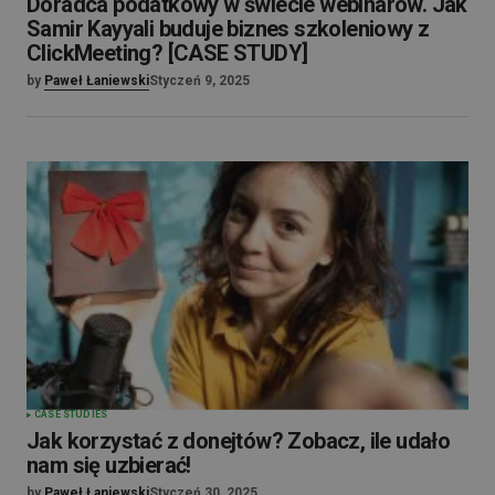
Doradca podatkowy w świecie webinarów. Jak
Samir Kayyali buduje biznes szkoleniowy z
ClickMeeting? [CASE STUDY]
by
Paweł Łaniewski
Styczeń 9, 2025
CASE STUDIES
Jak korzystać z donejtów? Zobacz, ile udało
nam się uzbierać!
by
Paweł Łaniewski
Styczeń 30, 2025