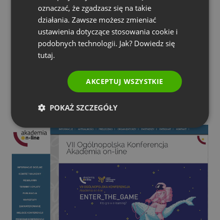
oznaczać, że zgadzasz się na takie
PORTUGUESE
również wspiera ClickMeeting, jest Akademia
działania. Zawsze możesz zmieniać
On-line.
To ogólnopolska konferencja poświęcona
ITALIAN
ustawienia dotyczące stosowania cookie i
e-learningowi, w ramach której praktycy zdalnego
podobnych technologii. Jak? Dowiedz się
nauczania dzielą się wiedzą i doświadczeniami.
tutaj.
Wydarzenie odbywa się w formule hybrydowej – z
AKCEPTUJ WSZYSTKIE
jednej strony w siedzibie uczelni w Łodzi, z
drugiej – przez Internet, za pośrednictwem
POKAŻ SZCZEGÓŁY
ClickMeeting.