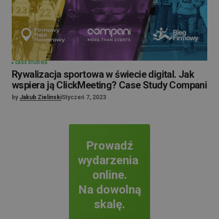
CASE STUDIES
Rywalizacja sportowa w świecie digital. Jak
wspiera ją ClickMeeting? Case Study Compani
by
Jakub Zielinski
Styczeń 7, 2023
Prowadź
wydarzenia
online.
Na dowolną
skalę.