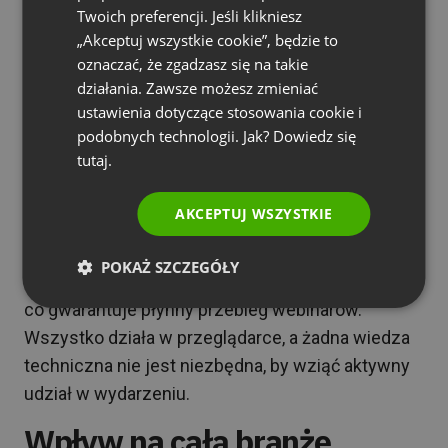
RUSSIAN
Twoich preferencji. Jeśli klikniesz
tysięcy uczestników.
SPANISH
„Akceptuj wszystkie cookie”, będzie to
Kompleksowość rozwiązania
oznaczać, że zgadzasz się na takie
PORTUGUESE
działania. Zawsze możesz zmieniać
ITALIAN
Platforma oferuje wszystkie potrzebne funkcje w
ustawienia dotyczące stosowania cookie i
podobnych technologii. Jak? Dowiedz się
jednym miejscu, co upraszcza procesy
tutaj.
organizacyjne i zarządzanie.
Szybka adaptacja uczestników
AKCEPTUJ WSZYSTKIE
Intuicyjny interfejs sprawia, że środowisko
POKAŻ SZCZEGÓŁY
farmaceutów szybko odnajduje się w platformie,
co gwarantuje płynny przebieg webinarów.
Wszystko działa w przeglądarce, a żadna wiedza
techniczna nie jest niezbędna, by wziąć aktywny
udział w wydarzeniu.
Wpływ na całą branżę