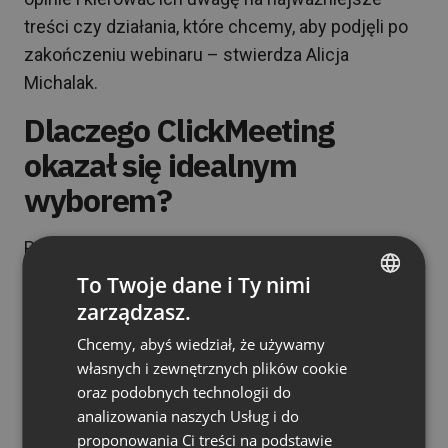
treści czy działania, które chcemy, aby podjęli po
zakończeniu webinaru – stwierdza Alicja
Michalak.
Dlaczego ClickMeeting
okazał się idealnym
wyborem?
Poniżej znajdziesz aspekty współpracy, które
szczególnie docenia Pharmaceutica:
To Twoje dane i Ty nimi
zarządzasz.
Poczucie bezpieczeństwa
ENGLISH
Chcemy, abyś wiedział, że używamy
FRENCH
“Zawsze mamy wsparcie, a nasz account
własnych i zewnętrznych plików cookie
GERMAN
manager jest dostępny w razie potrzeby”
. To
oraz podobnych technologii do
analizowania naszych Usług i do
gwarancja spokoju podczas organizacji wydarzeń
POLISH
proponowania Ci treści na podstawie
– zarówno tych mniejszych, jak i tworzonych dla