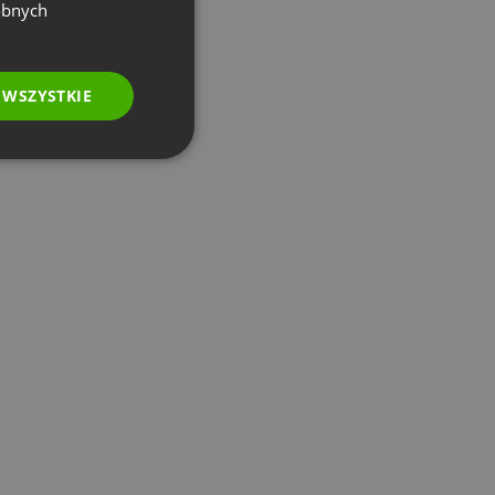
GERMAN
obnych
POLISH
RUSSIAN
 WSZYSTKIE
SPANISH
PORTUGUESE
ITALIAN