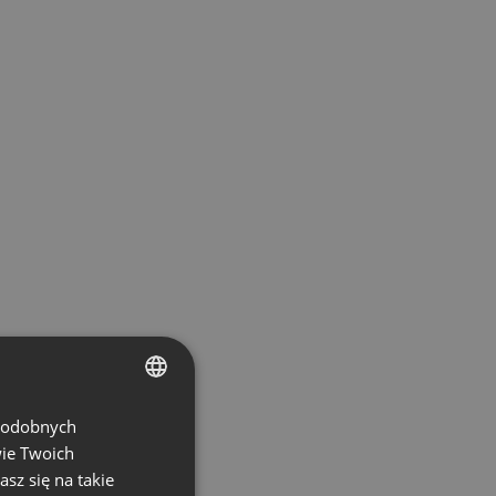
 podobnych
ENGLISH
wie Twoich
FRENCH
asz się na takie