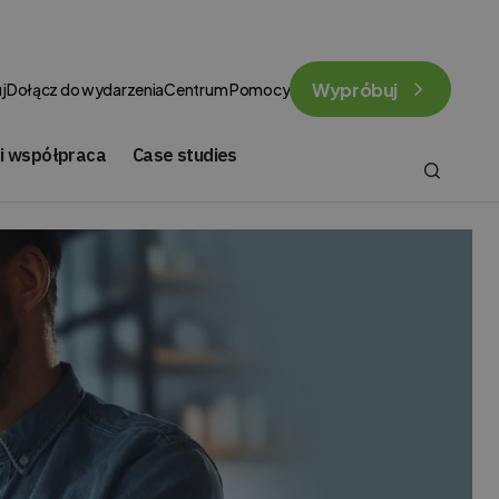
Wypróbuj
j
Dołącz do wydarzenia
Centrum Pomocy
 i współpraca
Case studies