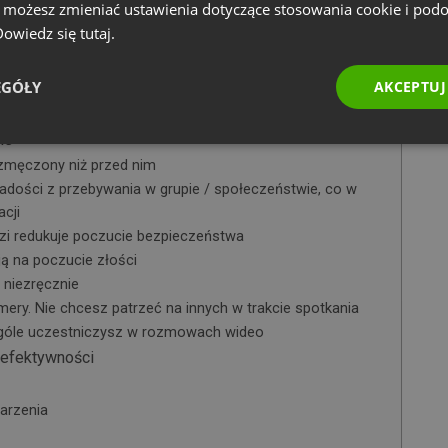
e możesz zmieniać ustawienia dotyczące stosowania cookie i pod
 Dowiedz się
tutaj.
EGÓŁY
AKCEPTUJ
ne?
ne
 zmęczony niż przed nim
dości z przebywania w grupie / społeczeństwie, co w
cji
i redukuje poczucie bezpieczeństwa
 na poczucie złości
niezręcznie
ry. Nie chcesz patrzeć na innych w trakcie spotkania
góle uczestniczysz w rozmowach wideo
a efektywności
arzenia