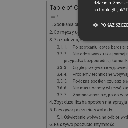
działania. Zawsz
Table of Contents
technologii. Jak?
Spotkania online pozostaną z nami
POKAŻ SZCZ
Co męczy uczestników spotkań onli
7 oznak zmęczenia spotkaniami onli
1. Po spotkaniu jesteś bardziej
2. Nie odczuwasz takiej samej ra
przypadku bezpośredniej komunika
3. Ciągłe przerywanie wypowiedz
4. Problemy techniczne wpływają
5. Podczas spotkań czujesz się 
6. Nie masz ochoty włączyć kame
7. Zastanawiasz się, po co w o
Zbyt duża liczba spotkań nie sprzyj
Fałszywe poczucie swobody
Oświetlenie wpływa na odbiór wyd
Fałszywe poczucie intymności