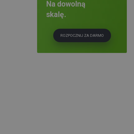
Na dowolną
skalę.
ROZPOCZNIJ ZA DARMO