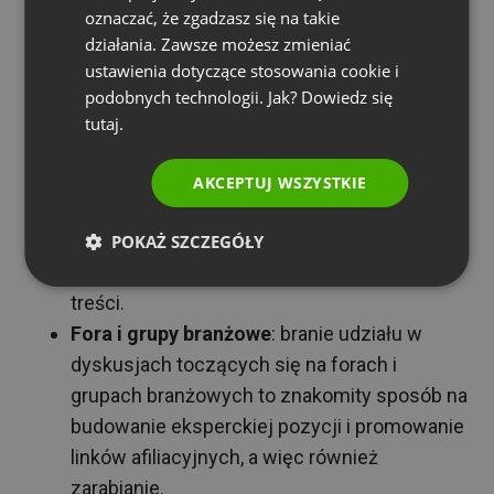
oznaczać, że zgadzasz się na takie
gdzie są Twoi odbiorcy. A bardzo często
PORTUGUESE
działania. Zawsze możesz zmieniać
możesz znaleźć ich w mediach
ITALIAN
ustawienia dotyczące stosowania cookie i
społecznościowych. Nie zapomnij o tym, że
podobnych technologii. Jak? Dowiedz się
obok Facebooka i Instagrama intensywnie
tutaj.
rozwija się chociażby TikTok, a
profesjonaliści często wybierają X
AKCEPTUJ WSZYSTKIE
(wcześniej Twitter) czy LinkedIn. Zwłaszcza
ten ostatni portal jest wyborem ekspertów,
POKAŻ SZCZEGÓŁY
więc warto tam publikować merytoryczne
treści.
Fora i grupy branżowe
: branie udziału w
dyskusjach toczących się na forach i
grupach branżowych to znakomity sposób na
budowanie eksperckiej pozycji i promowanie
linków afiliacyjnych, a więc również
zarabianie.