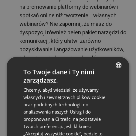
na promowanie platformy do webinarów i
spotkań online niż tworzenie… własnych
webinarów? Nie zapomnij, że masz do
dyspozycji również pełen pakiet narzędzi do
komunikacji, który ułatwi zarówno
pozyskiwanie i angażowanie użytkowników,
jak i osiąganie konkretnych celów
marketingowych i sprzedażowych (więcej
To Twoje dane i Ty nimi
informacji znajdziesz
tutaj
).
zarządzasz.
ENGLISH
Newslettety i e-mail marketing
: jeśli masz
Chcemy, abyś wiedział, że używamy
bogatą bazę użytkowników (np.
FRENCH
własnych i zewnętrznych plików cookie
subskrybentów Twojego bloga), możesz
GERMAN
oraz podobnych technologii do
dystrybuować materiały dotyczące
analizowania naszych Usług i do
POLISH
ClickMeeting i zachęcające do założenia
proponowania Ci treści na podstawie
RUSSIAN
konta poprzez kampanie mailingowe.
Twoich preferencji. Jeśli klikniesz
SPANISH
„Akceptuj wszystkie cookie”, będzie to
Media społecznościowe
: musisz być tam,