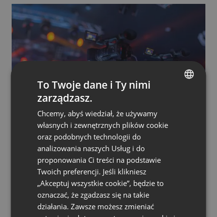
To Twoje dane i Ty nimi
zarządzasz.
ENGLISH
Chcemy, abyś wiedział, że używamy
FRENCH
BUSINESS
PORADY I WSKAZÓWKI
własnych i zewnętrznych plików cookie
Wydarzenie hybrydowe: czym są wydarzenia
GERMAN
hybrydowe i jak je stworzyć?
oraz podobnych technologii do
analizowania naszych Usług i do
POLISH
by
Alexandra Sheehan
Styczeń 14, 2023
proponowania Ci treści na podstawie
RUSSIAN
Twoich preferencji. Jeśli klikniesz
SPANISH
„Akceptuj wszystkie cookie”, będzie to
oznaczać, że zgadzasz się na takie
PORTUGUESE
działania. Zawsze możesz zmieniać
ITALIAN