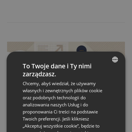
To Twoje dane i Ty nimi
zarządzasz.
ENGLISH
Chcemy, abyś wiedział, że używamy
FRENCH
własnych i zewnętrznych plików cookie
GERMAN
oraz podobnych technologii do
analizowania naszych Usług i do
POLISH
BUSINESS
PORADY I WSKAZÓWKI
SZKOLENIA I WSPÓŁPRACA
proponowania Ci treści na podstawie
RUSSIAN
Usprawnij onboarding klientów dzięki
Twoich preferencji. Jeśli klikniesz
webinarom!
SPANISH
„Akceptuj wszystkie cookie”, będzie to
by
Jacob Thomas
Styczeń 19, 2023