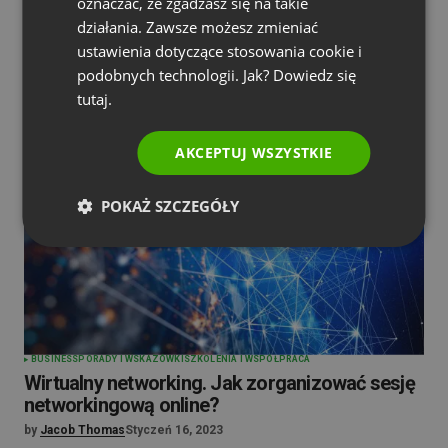
oznaczać, że zgadzasz się na takie
PORTUGUESE
działania. Zawsze możesz zmieniać
ITALIAN
ustawienia dotyczące stosowania cookie i
podobnych technologii. Jak? Dowiedz się
tutaj.
AKCEPTUJ WSZYSTKIE
POKAŻ SZCZEGÓŁY
BUSINESS
PORADY I WSKAZÓWKI
SZKOLENIA I WSPÓŁPRACA
Wirtualny networking. Jak zorganizować sesję
networkingową online?
by
Jacob Thomas
Styczeń 16, 2023