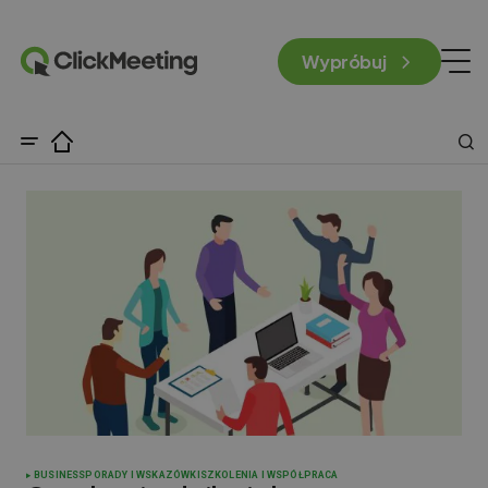
Wypróbuj
BUSINESS
PORADY I WSKAZÓWKI
SZKOLENIA I WSPÓŁPRACA