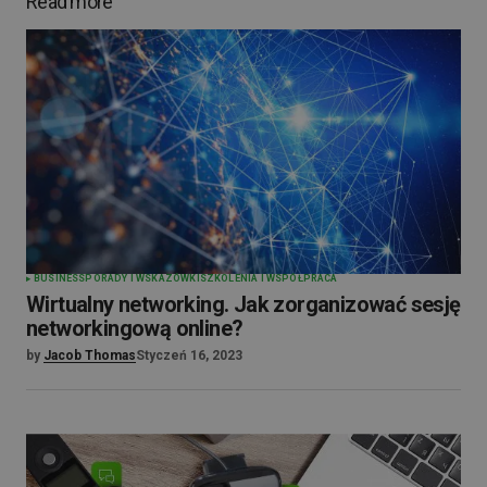
Read more
BUSINESS
PORADY I WSKAZÓWKI
SZKOLENIA I WSPÓŁPRACA
Wirtualny networking. Jak zorganizować sesję
networkingową online?
by
Jacob Thomas
Styczeń 16, 2023