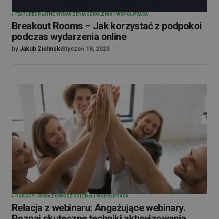
FEATURED
PŁATNE WYDARZENIA
SZKOLENIA I WSPÓŁPRACA
Breakout Rooms – Jak korzystać z podpokoi
podczas wydarzenia online
by
Jakub Zielinski
Styczeń 18, 2023
PORADY I WSKAZÓWKI
SZKOLENIA I WSPÓŁPRACA
Relacja z webinaru: Angażujące webinary.
Poznaj skuteczne techniki aktywizowania