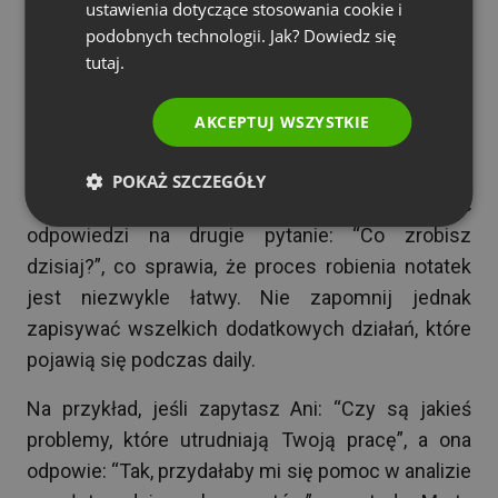
ITALIAN
ustawienia dotyczące stosowania cookie i
podczas spotkania. W ten sposób zyskacie
podobnych technologii. Jak? Dowiedz się
możliwość śledzenia postępów, a każdy uczestnik
tutaj.
będzie wiedział, co dokładnie ma robić. Pomoże to
AKCEPTUJ WSZYSTKIE
również odnaleźć się osobom, które nie mogą
uczestniczyć w spotkaniach.
POKAŻ SZCZEGÓŁY
Większość z zapisywanych akcji będzie dotyczyć
odpowiedzi na drugie pytanie: “Co zrobisz
dzisiaj?”, co sprawia, że proces robienia notatek
jest niezwykle łatwy. Nie zapomnij jednak
zapisywać wszelkich dodatkowych działań, które
pojawią się podczas daily.
Na przykład, jeśli zapytasz Ani: “Czy są jakieś
problemy, które utrudniają Twoją pracę”, a ona
odpowie: “Tak, przydałaby mi się pomoc w analizie