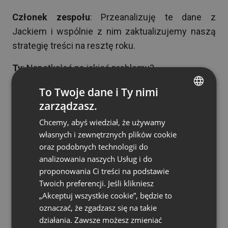
Członek zespołu
: Przeanalizuję te dane z
Jackiem i wspólnie z nim zaktualizujemy naszą
strategię treści na resztę roku.
Ty
: Napotkałeś na jakieś problemy?
Członek zespołu
: Nie w tym momencie, ale
To Twoje dane i Ty nimi
zarządzasz.
chciałbym, aby ktoś inny spojrzał na strategię
ENGLISH
treści, gdy już ją przygotujemy.
Chcemy, abyś wiedział, że używamy
FRENCH
własnych i zewnętrznych plików cookie
Następnie możesz przejść do kolejnego członka
GERMAN
oraz podobnych technologii do
zespołu. Jeśli uda Ci się utrzymać taką wymianę
analizowania naszych Usług i do
POLISH
zdań, będziesz w stanie prowadzić niezwykle
proponowania Ci treści na podstawie
RUSSIAN
Twoich preferencji. Jeśli klikniesz
udane codzienne spotkania daily.
SPANISH
„Akceptuj wszystkie cookie”, będzie to
Zawsze kończ daily podsumowaniem
oznaczać, że zgadzasz się na takie
PORTUGUESE
działania. Zawsze możesz zmieniać
Poproś jednego z uczestników o robienie notatek