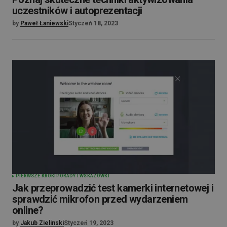
uczestników i autoprezentacji
by
Paweł Łaniewski
Styczeń 18, 2023
PIERWSZE KROKI
PORADY I WSKAZÓWKI
Jak przeprowadzić test kamerki internetowej i
sprawdzić mikrofon przed wydarzeniem
online?
by
Jakub Zielinski
Styczeń 19, 2023