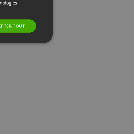
GERMAN
hnologies
POLISH
RUSSIAN
EPTER TOUT
SPANISH
PORTUGUESE
ITALIAN