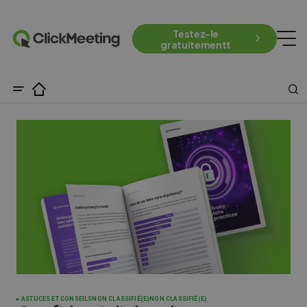
Testez-le
gratuitementt
ASTUCES ET CONSEILS
NON CLASSIFIÉ(E)
NON CLASSIFIÉ(E)