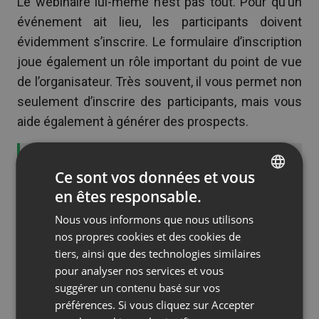
Le webinaire lui-même n’est pas tout. Pour qu’un
événement ait lieu, les participants doivent
évidemment s’inscrire. Le formulaire d’inscription
joue également un rôle important du point de vue
de l’organisateur. Très souvent, il vous permet non
seulement d’inscrire des participants, mais vous
aide également à générer des prospects.
READ
Créer une vidéo promo facilement et à
Ce sont vos données et vous
petit prix
en êtes responsable.
ENGLISH
Nous vous informons que nous utilisons
FRENCH
De nombreuses entreprises souhaitent donc que
nos propres cookies et des cookies de
GERMAN
leurs participants autorisent l’utilisation de leurs
tiers, ainsi que des technologies similaires
pour analyser nos services et vous
données à des fins de marketing. Bien que tirer
POLISH
suggérer un contenu basé sur vos
parti du potentiel du marketing par webinaire offre
RUSSIAN
préférences. Si vous cliquez sur Accepter
d’énormes avantages, en même temps, il est