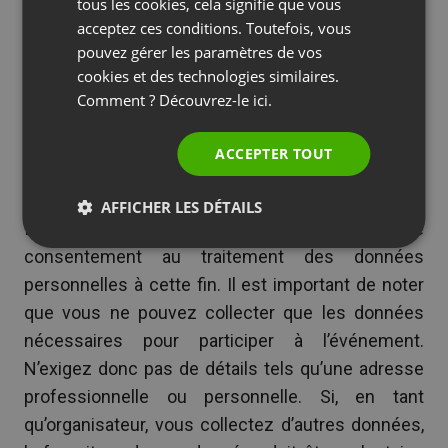
SPANISH
tous les cookies, cela signifie que vous
facile d’y faire des erreurs.
acceptez ces conditions. Toutefois, vous
PORTUGUESE
pouvez gérer les paramètres de vos
L’organisateur doit s’assurer que le consentement
ITALIAN
cookies et des technologies similaires.
donné lors de l’inscription à un webinaire est
Comment ? Découvrez-le
ici.
conforme à la loi applicable. Lorsqu’un participant
s’inscrit à un webinaire, il s’engage envers
ACCEPTER TOUT
l’organisateur à participer au webinaire. Ainsi, il faut
inclure une case à cocher obligatoire sur le
AFFICHER LES DÉTAILS
formulaire d’inscription pour obtenir le
consentement au traitement des données
personnelles à cette fin. Il est important de noter
que vous ne pouvez collecter que les données
nécessaires pour participer à l’événement.
N’exigez donc pas de détails tels qu’une adresse
professionnelle ou personnelle. Si, en tant
qu’organisateur, vous collectez d’autres données,