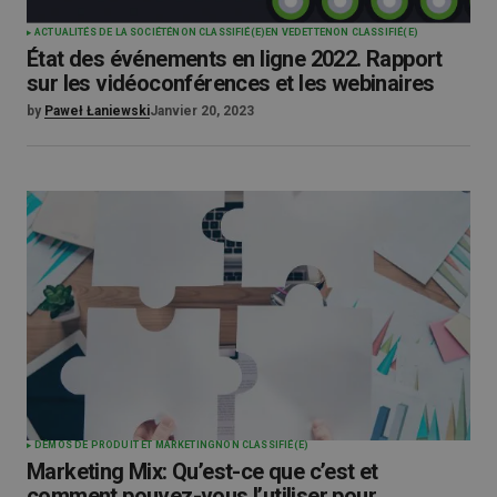
ACTUALITÉS DE LA SOCIÉTÉ
NON CLASSIFIÉ(E)
EN VEDETTE
NON CLASSIFIÉ(E)
État des événements en ligne 2022. Rapport
sur les vidéoconférences et les webinaires
by
Paweł Łaniewski
Janvier 20, 2023
DÉMOS DE PRODUIT ET MARKETING
NON CLASSIFIÉ(E)
Marketing Mix: Qu’est-ce que c’est et
comment pouvez-vous l’utiliser pour