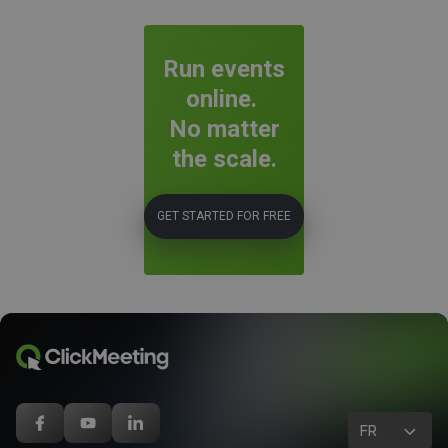
Run events
online.
No matter
the scale.
GET STARTED FOR FREE
FR