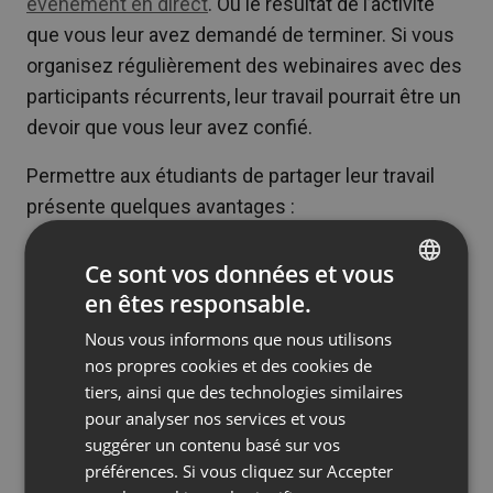
événement en direct
. Ou le résultat de l’activité
que vous leur avez demandé de terminer. Si vous
organisez régulièrement des webinaires avec des
participants récurrents, leur travail pourrait être un
devoir que vous leur avez confié.
Permettre aux étudiants de partager leur travail
présente quelques avantages :
Il rend les étudiants responsables :
Si vos
Ce sont vos données et vous
participants savent qu’ils seront invités à
en êtes responsable.
ENGLISH
partager avec la classe, ils seront plus
Nous vous informons que nous utilisons
susceptibles de terminer leurs tâches.
FRENCH
nos propres cookies et des cookies de
Il expose les élèves à des idées alternatives
GERMAN
tiers, ainsi que des technologies similaires
:
Lorsque les participants partagent leurs
pour analyser nos services et vous
POLISH
pensées et leurs idées avec d’autres
suggérer un contenu basé sur vos
RUSSIAN
personnes, cela rappelle aux étudiants que
préférences. Si vous cliquez sur Accepter