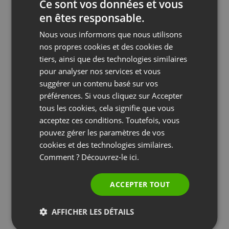
Ce sont vos données et vous
Un diaporama sur le thème du marketing, par
en êtes responsable.
ENGLISH
exemple, peut utiliser des polices plus
Nous vous informons que nous utilisons
sophistiquées qu’un diaporama sur le thème des
FRENCH
nos propres cookies et des cookies de
ventes. Pourquoi ? Le marketing est souvent
GERMAN
tiers, ainsi que des technologies similaires
considéré comme un domaine plus créatif que les
pour analyser nos services et vous
POLISH
ventes, ce qui signifie que les polices
suggérer un contenu basé sur vos
RUSSIAN
sophistiquées pourraient être mieux acceptées
préférences. Si vous cliquez sur Accepter
SPANISH
tous les cookies, cela signifie que vous
par les spécialistes du marketing que par les
acceptez ces conditions. Toutefois, vous
vendeurs.
PORTUGUESE
pouvez gérer les paramètres de vos
ITALIAN
cookies et des technologies similaires.
Quoi qu’il en soit, assurez-vous que vos polices
Comment ? Découvrez-le
ici.
sont faciles à lire ! Si elles ne le sont pas, à quoi ça
sert ?
ACCEPTER TOUT
7. Améliorez votre
présentation avec l’audio
AFFICHER LES DÉTAILS